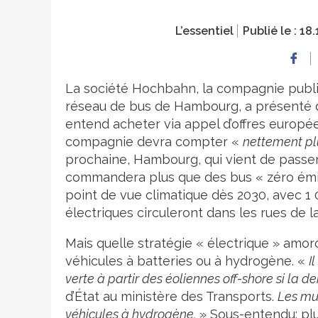
L’essentiel
Publié le :
18.
La société Hochbahn, la compagnie publiq
réseau de bus de Hambourg, a présenté d’
entend acheter via appel d’offres européen
compagnie devra compter «
nettement pl
prochaine, Hambourg, qui vient de passe
commandera plus que des bus « zéro émiss
point de vue climatique dès 2030, avec 1 00
électriques circuleront dans les rues de la
Mais quelle stratégie « électrique » amo
véhicules à batteries ou à hydrogène. «
I
verte à partir des éoliennes off-shore si la d
d’État au ministère des Transports.
Les mu
véhicules à hydrogène.
» Sous-entendu: plu