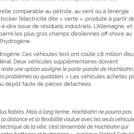
elle comparable au pétrole, au vent ou à l’énergie
ocker l’électricité dite « verte », produite à partir d
à-dire issue de résiduels industriels. L’Allemagne, et
armi les plus gros champs d’éoliennes off-shore au
l’hydrogène.
gène. Ces véhicules test ont coûté 1,8 million d’eu
édéral. Deux véhicules supplémentaires doivent
 reste une option souligne le porte-parole de Hochbahn,
des problèmes au quotidien.
» Les véhicules achetés p
u dépôt faute de pièces détachées.
 plus fiables. Mais à long terme, Hochbahn ne pourra pas
a distance et la flexibilité voulue avec les seuls véhicul
électrique de la ville, c’est l’ensemble de Hochbahn qui