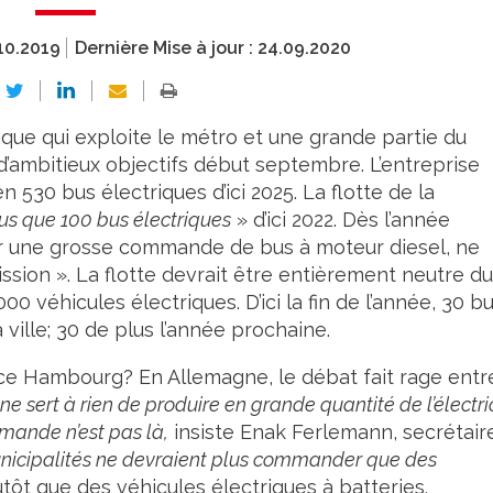
10.2019
Dernière Mise à jour :
24.09.2020
ue qui exploite le métro et une grande partie du
ambitieux objectifs début septembre. L’entreprise
 530 bus électriques d’ici 2025. La flotte de la
us que 100 bus électriques
» d’ici 2022. Dès l’année
r une grosse commande de bus à moteur diesel, ne
ion ». La flotte devrait être entièrement neutre du
0 véhicules électriques. D’ici la fin de l’année, 30 b
 ville; 30 de plus l’année prochaine.
rce Hambourg? En Allemagne, le débat fait rage entr
l ne sert à rien de produire en grande quantité de l’électri
emande n’est pas là,
insiste Enak Ferlemann, secrétair
nicipalités ne devraient plus commander que des
tôt que des véhicules électriques à batteries.