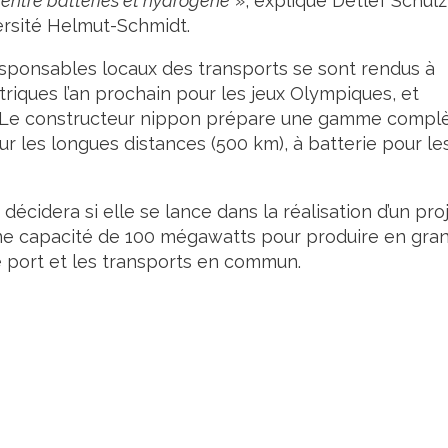
x entre batteries et hydrogène
», explique Detlef Schulz
versité Helmut-Schmidt.
sponsables locaux des transports se sont rendus à
ctriques l’an prochain pour les jeux Olympiques, et
 Le constructeur nippon prépare une gamme compl
r les longues distances (500 km), à batterie pour le
g décidera si elle se lance dans la réalisation d’un pro
d’une capacité de 100 mégawatts pour produire en gra
le port et les transports en commun.