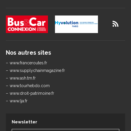
Nos autres sites
www.franceroutes.fr
www.supplychainmagazine.fr
www.ash.tm.fr
www.tourhebdo.com
www.droit-patrimoine.fr
www.lja.fr
Newsletter