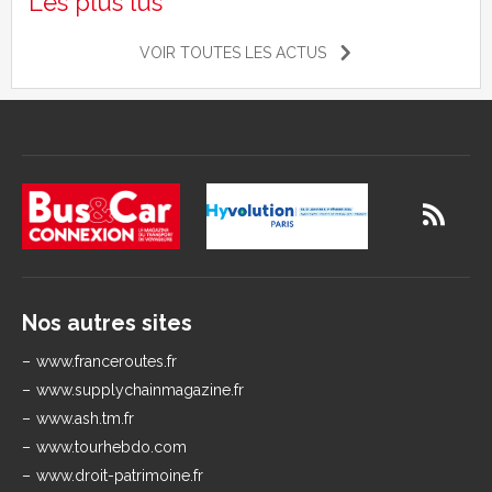
Les plus lus
VOIR TOUTES LES ACTUS
Nos autres sites
www.franceroutes.fr
www.supplychainmagazine.fr
www.ash.tm.fr
www.tourhebdo.com
www.droit-patrimoine.fr