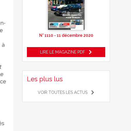
an-
me
N° 1110 - 11 décembre 2020
 à
LIRE LE MAGAZINE PDF
t
le
Les plus lus
ice
VOIR TOUTES LES ACTUS
és