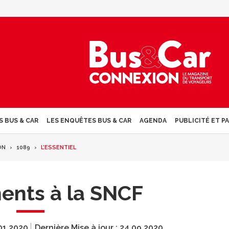
S BUS & CAR
LES ENQUÊTES BUS & CAR
AGENDA
PUBLICITÉ ET P
ON
1089
L’ESSENTIEL
nts à la SNCF
01.2020
Dernière Mise à jour :
24.09.2020