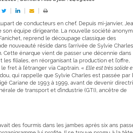
upart de conducteurs en chef. Depuis mi-janvier, Je
e son équipe dirigeante. La nouvelle société anony
Fanichet, reprend le découpage classique des
nde nouveauté réside dans l’arrivée de Sylvie Charles
lien. Cette énarque vient de passer une décennie dans
s filiales, en réorganisant la production et l’offre,
e fret à l’étranger via Captrain. «
Elle est très solide e
dou, qui rappelle que Sylvie Charles est passée par 
rigé Cariane de 1993 à 1999, avant de devenir directr
nérale de transport et d’industrie (GTI), ancêtre de
avait des fourmis dans les jambes après six ans pass
’organigramme lui profite. Il se trouve promu à la tête