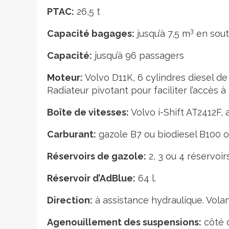
PTAC:
26,5 t
3
Capacité bagages:
jusqu’à 7,5 m
en sout
Capacité:
jusqu’à 96 passagers
Moteur:
Volvo D11K, 6 cylindres diesel de
Radiateur pivotant pour faciliter l’accès 
Boîte de vitesses:
Volvo i-Shift AT2412F,
Carburant:
gazole B7 ou biodiesel B100 
Réservoirs de gazole:
2, 3 ou 4 réservoirs
Réservoir d’AdBlue:
64 l.
Direction:
à assistance hydraulique. Volan
Agenouillement des suspensions:
côté d