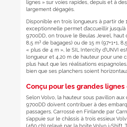
lignes » sur voies rapides, depuis et à de
largement dégagés.
Disponible en trois longueurs à partir de
exceptionnelle permet d’accueillir jusqu’
9700DD, on trouve le Beulas Jewel, haut 
3
8,5 m
de bagages) ou de 15 m (97+1+1, 8,
« plus de 4 m », le SIL Intercity d’UNVI e
longueur et 4,20 m de hauteur pour une c
plus haut que les réalisations espagnoles
bien que ses planchers soient horizontau
Conçu pour les grandes lignes
Selon Volvo, la hauteur sous pavillon aux 
9700DD doivent contribuer à des embar
passagers. Carrossé en Finlande par Carr
s’appuie sur le châssis à trois essieux Vo
(460 ch) relayé par la boîte Volvo i-Shif