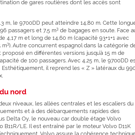
stination de gares routières dont les accès sont
 13 m, le 9700DD peut atteindre 14,80 m. Cette longu
3
à 96 passagers et 7,5 m
de bagages en soute. Face a
de 4,17 m et long de 14,60 m (capacité 93+1+1 avec
3
5 m
). Autre concurrent espagnol dans la catégorie d
st proposé en différentes versions jusqu’à 15 m de
apacité de 100 passagers. Avec 4,25 m, le 9700DD e
. Esthétiquement, il reprend les « Z » latéraux du 99
x.
 du nord
deux niveaux, les allées centrales et les escaliers du
quements et à des débarquements rapides des
us Delta Oy, le nouveau car double étage Volvo
lvo B11R/LE. Il est entraîné par le moteur Volvo D11K
t. Techniquement, Volvo assure la cohérence techniqu