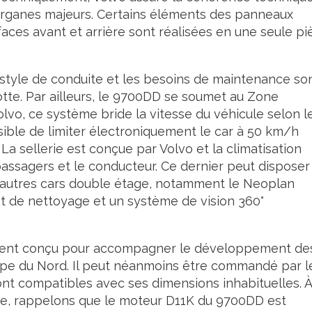
 organes majeurs. Certains éléments des panneaux
 faces avant et arrière sont réalisées en une seule pi
style de conduite et les besoins de maintenance so
lotte. Par ailleurs, le 9700DD se soumet au Zone
o, ce système bride la vitesse du véhicule selon l
ssible de limiter électroniquement le car à 50 km/h
La sellerie est conçue par Volvo et la climatisation
passagers et le conducteur. Ce dernier peut disposer
d’autres cars double étage, notamment le Neoplan
jet de nettoyage et un système de vision 360°
rement conçu pour accompagner le développement de
rope du Nord. Il peut néanmoins être commandé par l
sont compatibles avec ses dimensions inhabituelles. À
one, rappelons que le moteur D11K du 9700DD est