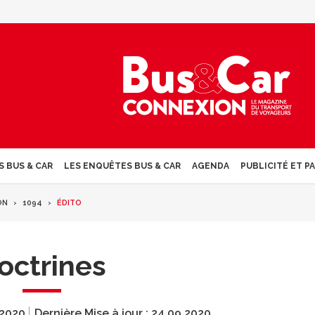
S BUS & CAR
LES ENQUÊTES BUS & CAR
AGENDA
PUBLICITÉ ET P
ON
1094
ÉDITO
octrines
.2020
Dernière Mise à jour :
24.09.2020