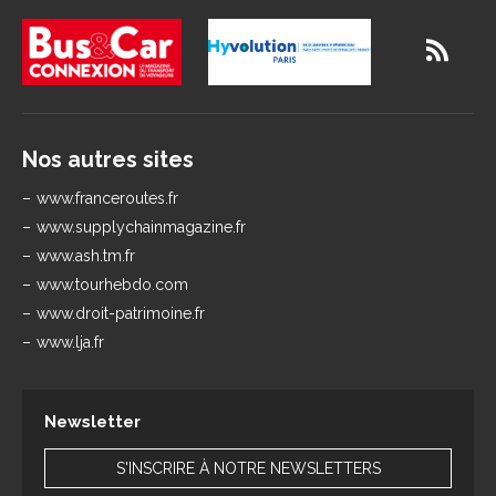
Nos autres sites
www.franceroutes.fr
www.supplychainmagazine.fr
www.ash.tm.fr
www.tourhebdo.com
www.droit-patrimoine.fr
www.lja.fr
Newsletter
S'INSCRIRE À NOTRE NEWSLETTERS