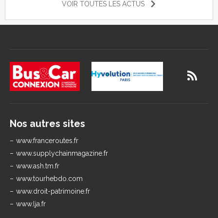
VOIR TOUTES LES ACTUS
Nos autres sites
www.franceroutes.fr
www.supplychainmagazine.fr
www.ash.tm.fr
www.tourhebdo.com
www.droit-patrimoine.fr
www.lja.fr