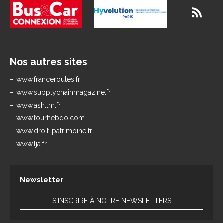
Nos autres sites
www.franceroutes.fr
www.supplychainmagazine.fr
www.ash.tm.fr
www.tourhebdo.com
www.droit-patrimoine.fr
www.lja.fr
Newsletter
S'INSCRIRE À NOTRE NEWSLETTERS