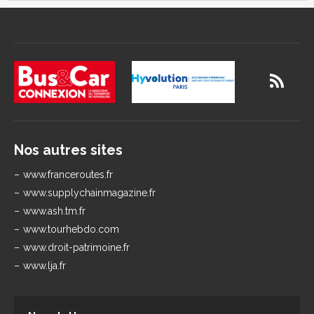
Nos autres sites
www.franceroutes.fr
www.supplychainmagazine.fr
www.ash.tm.fr
www.tourhebdo.com
www.droit-patrimoine.fr
www.lja.fr