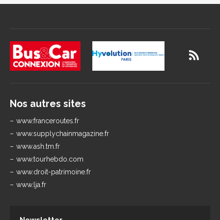
Nos autres sites
www.franceroutes.fr
www.supplychainmagazine.fr
www.ash.tm.fr
www.tourhebdo.com
www.droit-patrimoine.fr
www.lja.fr
Newsletter