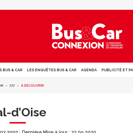
S BUS & CAR
LES ENQUÊTES BUS & CAR
AGENDA
PUBLICITÉ ET P
ON
777
À DÉCOUVRIR
al-d’Oise
.03.2007
Dernière Mise à jour :
22.09.2020