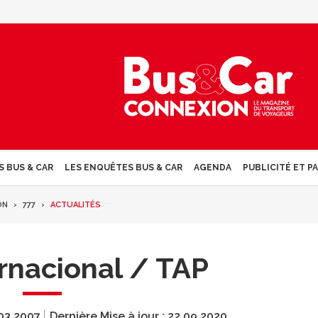
S BUS & CAR
LES ENQUÊTES BUS & CAR
AGENDA
PUBLICITÉ ET P
ON
777
ACTUALITÉS
ernacional / TAP
03.2007
Dernière Mise à jour :
22.09.2020