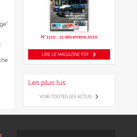
ge"
N° 1110 - 11 décembre 2020
:
.
LIRE LE MAGAZINE PDF
ché
Les plus lus
VOIR TOUTES LES ACTUS