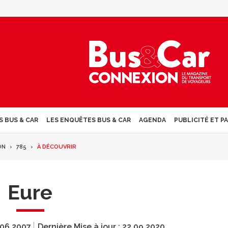
S BUS & CAR
LES ENQUÊTES BUS & CAR
AGENDA
PUBLICITÉ ET P
ON
785
À DÉCOUVRIR
Eure
.06.2007
Dernière Mise à jour :
22.09.2020