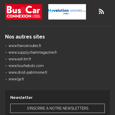
Nos autres sites
www.franceroutes.fr
www.supplychainmagazine.fr
www.ash.tm.fr
www.tourhebdo.com
www.droit-patrimoine.fr
www.lja.fr
Newsletter
S'INSCRIRE À NOTRE NEWSLETTERS