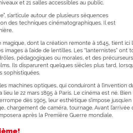
veaux et 21 salles accessibles au public.
e”, s’articule autour de plusieurs séquences
tion des techniques cinématographiques. Il est
mière.
e magique, dont la création remonte à 1645, tient ici 
s images à l’aide de lentilles. Les “lanternistes” ont t
 drôles, pédagogiques ou morales, et des précurseur
ilms. Ils disparurent quelques siècles plus tard, lorsq
s sophistiquées.
bles machines optiques, qui conduiront à l’invention d
lieu le 22 mars 1895 à Paris. Le cinéma est né. Bien
terrompe dès 1905, leur esthétique s’impose jusqu’en
ge, chargement de caméra, tournage. Avant l’arrivée 
imposera après la Première Guerre mondiale.
xième!