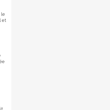
 le
 et
e
rée
it