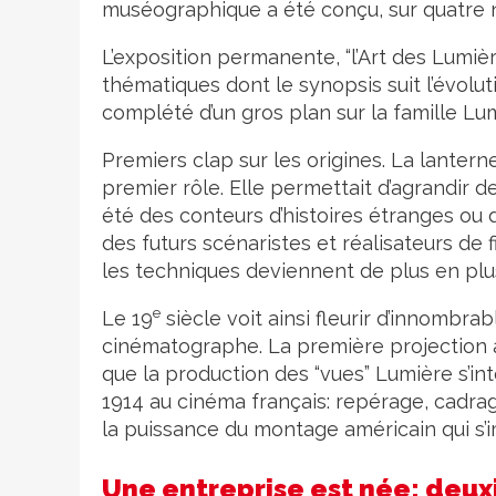
muséographique a été conçu, sur quatre ni
L’exposition permanente, “l’Art des Lumièr
thématiques dont le synopsis suit l’évolu
complété d’un gros plan sur la famille Lu
Premiers clap sur les origines. La lantern
premier rôle. Elle permettait d’agrandir de
été des conteurs d’histoires étranges ou
des futurs scénaristes et réalisateurs de f
les techniques deviennent de plus en plu
e
Le 19
siècle voit ainsi fleurir d’innombra
cinématographe. La première projection a 
que la production des “vues” Lumière s’in
1914 au cinéma français: repérage, cadra
la puissance du montage américain qui s’
Une entreprise est née: deu