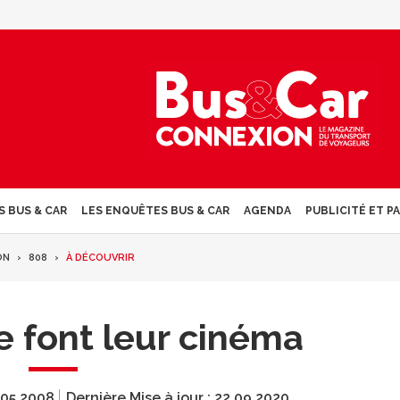
S BUS & CAR
LES ENQUÊTES BUS & CAR
AGENDA
PUBLICITÉ ET P
ON
808
À DÉCOUVRIR
 font leur cinéma
.05.2008
Dernière Mise à jour :
22.09.2020