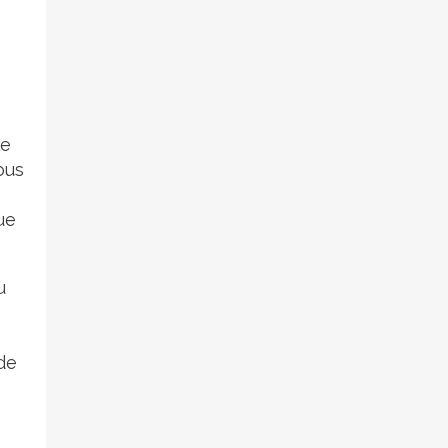
le
ous
s
ue
u
de