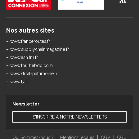
Nos autres sites
www.franceroutes.fr
www.supplychainmagazine.fr
www.ash.tm.fr
www.tourhebdo.com
www.droit-patrimoine.fr
www.lja.fr
Newsletter
S'INSCRIRE À NOTRE NEWSLETTERS
Qui Sommes-nous ?
Mentions légales
CGV
CGU