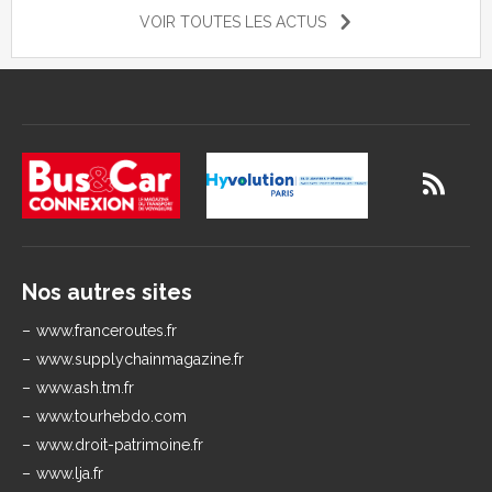
VOIR TOUTES LES ACTUS
Nos autres sites
www.franceroutes.fr
www.supplychainmagazine.fr
www.ash.tm.fr
www.tourhebdo.com
www.droit-patrimoine.fr
www.lja.fr