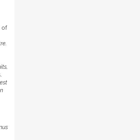
 of
re.
its,
.
est
un
enus