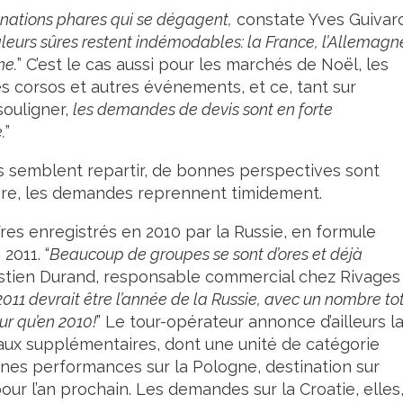
tinations phares qui se dégagent,
constate Yves Guivarc
leurs sûres restent indémodables: la France, l’Allemagn
ne.
” C’est le cas aussi pour les marchés de Noël, les
les corsos et autres événements, et ce, tant sur
 souligner,
les demandes de devis sont en forte
.
”
les semblent repartir, de bonnes perspectives sont
ère, les demandes reprennent timidement.
ffres enregistrés en 2010 par la Russie, en formule
2011. “
Beaucoup de groupes se sont d’ores et déjà
stien Durand, responsable commercial chez Rivages
011 devrait être l’année de la Russie, avec un nombre to
r qu’en 2010!
” Le tour-opérateur annonce d’ailleurs l
aux supplémentaires, dont une unité de catégorie
nnes performances sur la Pologne, destination sur
r l’an prochain. Les demandes sur la Croatie, elles