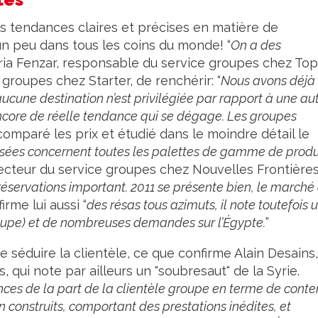
s tendances claires et précises en matière de
n peu dans tous les coins du monde! “
On a des
ria Fenzar, responsable du service groupes chez Top
groupes chez Starter, de renchérir: “
Nous avons déjà
ne destination n’est privilégiée par rapport à une aut
 encore de réelle tendance qui se dégage. Les groupes
comparé les prix et étudié dans le moindre détail le
sées concernent toutes les palettes de gamme de produ
recteur du service groupes chez Nouvelles Frontières
servations important. 2011 se présente bien, le marché 
irme lui aussi “
des résas tous azimuts, il note toutefois 
eloupe) et de nombreuses demandes sur l’Égypte.
”
e séduire la clientèle, ce que confirme Alain Desains,
qui note par ailleurs un "soubresaut" de la Syrie.
ces de la part de la clientèle groupe en terme de cont
construits, comportant des prestations inédites, et