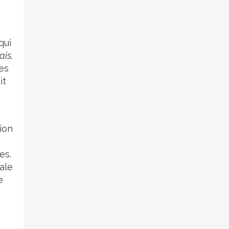
qui
ais,
es
it
tion
es.
iale
e