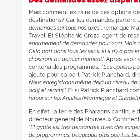
Mais comment extraire de ces options de
destinations? Car les demandes partent u
demandes sur tous nos axes
”, remarque Ma
Travel. Et Stéphanie Croza, agent de résa 
énormément de demandes pour 2011. Mais aucu
Cela part dans tous les sens, et il n’y a pas
choisiront au dernier moment.
” Après avoir 
contenu des programmes… “
Les options po
ajoute pour sa part Patrick Planchard, di
Nous enregistrons même déjà un niveau de ré
actif et réactif.
” Et si Patrick Planchard conf
retour sur les Antilles (Martinique et Guad
En effet, la terre des Pharaons continue d
directeur général de Nouveaux Continents, 
“
L’Égypte est très demandée avec des exigen
de programmes, beaucoup plus pointus, bien 