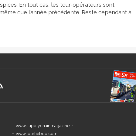
spices. En tout cas, les tour-opérateurs sont
te même que l’année précédente. Reste cependant à
www.supplychainmagazine.fr
www.tourhebdo.com