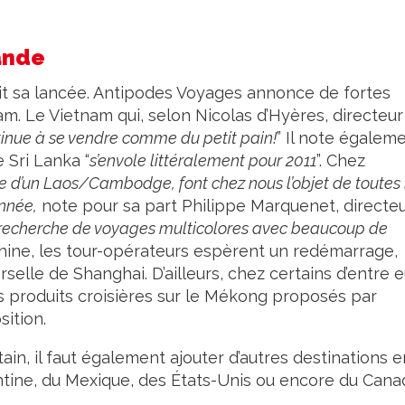
mande
suit sa lancée. Antipodes Voyages annonce de fortes
am. Le Vietnam qui, selon Nicolas d’Hyères, directeur
inue à se vendre comme du petit pain!
” Il note égalem
 Sri Lanka “
s’envole littéralement pour 2011
”. Chez
ple d’un Laos/Cambodge, font chez nous l’objet de toutes 
année,
note pour sa part Philippe Marquenet, directe
 recherche de voyages multicolores avec beaucoup de
Chine, les tour-opérateurs espèrent un redémarrage,
selle de Shanghai. D’ailleurs, chez certains d’entre e
es produits croisières sur le Mékong proposés par
ition.
tain, il faut également ajouter d’autres destinations e
ntine, du Mexique, des États-Unis ou encore du Cana