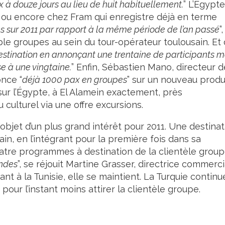
 à douze jours au lieu de huit habituellement.
” L’Égypte
ou encore chez Fram qui enregistre déjà en terme
 sur 2011 par rapport à la même période de l’an passé
”,
le groupes au sein du tour-opérateur toulousain. Et 
estination en annonçant une trentaine de participants m
se à une vingtaine.
” Enfin, Sébastien Mano, directeur d
nce “
déjà 1000 pax en groupes
” sur un nouveau produ
sur l’Égypte, à El Alamein exactement, près
 culturel via une offre excursions.
l’objet d’un plus grand intérêt pour 2011. Une destina
ain, en l’intégrant pour la première fois dans sa
atre programmes à destination de la clientèle group
ndes
”, se réjouit Martine Grasser, directrice commerc
nt à la Tunisie, elle se maintient. La Turquie continu
our l’instant moins attirer la clientèle groupe.