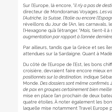
Sur l’Europe, là encore, “
il n’y a pas de des
directeur de Mondoramas Voyages.
Les va
l’Autriche, la Suisse, l’Italie ou encore l’Espag
réveillons du Jour de l’An, les carnavals, 
l’Hexagone qu’à l’étranger. “
Mais,
tient-il à
augmentation par rapport à l’année dernière
Par ailleurs, tandis que la Grèce et ses î
attendues sur la Sardaigne. Quant à Mad
Du côté de l’Europe de l’Est, les bons chi
croisière, devraient faire encore mieux en 
positionnés sur la destination,
indique Séba
Monde.
Des dossiers sont même confirmés. 2
de pax en groupes certainement bien meilleu
mise en place l’an prochain de deux bate
quatre étoiles. À noter également les bo
laquelle mise notamment Travel Europe pou