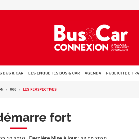
S BUS & CAR
LES ENQUÊTES BUS & CAR
AGENDA
PUBLICITÉ ET P
ON
866
LES PERSPECTIVES
démarre fort
22.10.2010
Dernière Mise à jour :
22.09.2020