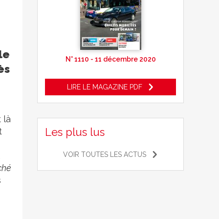
le
N° 1110 - 11 décembre 2020
ès
LIRE LE MAGAZINE PDF
 là
Les plus lus
t
VOIR TOUTES LES ACTUS
,
ché
s