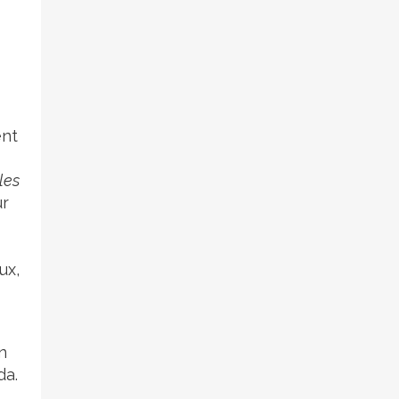
ent
les
ur
ux,
n
da.