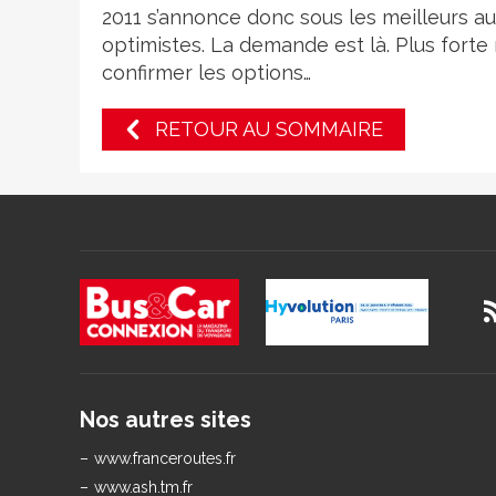
2011 s’annonce donc sous les meilleurs au
optimistes. La demande est là. Plus for
confirmer les options…
RETOUR AU SOMMAIRE
Nos autres sites
www.franceroutes.fr
www.ash.tm.fr