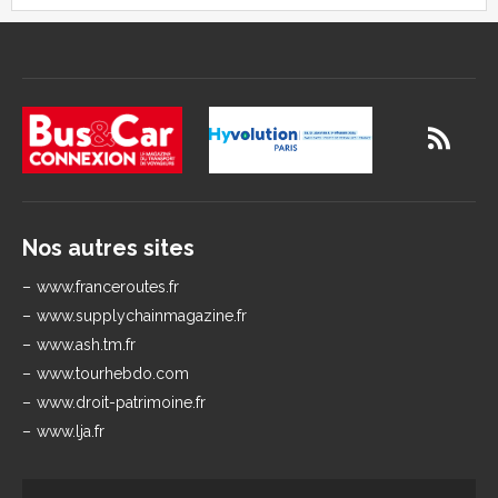
Nos autres sites
www.franceroutes.fr
www.supplychainmagazine.fr
www.ash.tm.fr
www.tourhebdo.com
www.droit-patrimoine.fr
www.lja.fr