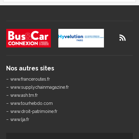
Nos autres sites
www.franceroutes.fr
www.supplychainmagazine.fr
www.ash.tm.fr
www.tourhebdo.com
www.droit-patrimoine.fr
www.lja.fr