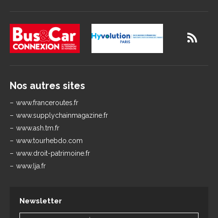
Nos autres sites
www.franceroutes.fr
www.supplychainmagazine.fr
www.ash.tm.fr
www.tourhebdo.com
www.droit-patrimoine.fr
www.lja.fr
Newsletter