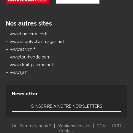
Nos autres sites
www.franceroutes.fr
www.supplychainmagazine.fr
www.ash.tm.fr
www.tourhebdo.com
www.droit-patrimoine.fr
www.lja.fr
Newsletter
S'INSCRIRE À NOTRE NEWSLETTERS
Qui Sommes-nous ?
Mentions légales
CGV
CGU
Contact