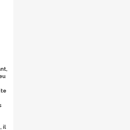
nt,
peu
ite
s
 il