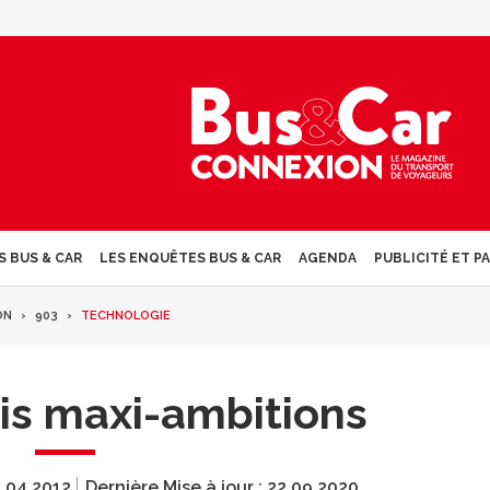
S BUS & CAR
LES ENQUÊTES BUS & CAR
AGENDA
PUBLICITÉ ET P
ON
903
TECHNOLOGIE
is maxi-ambitions
.04.2012
Dernière Mise à jour :
22.09.2020