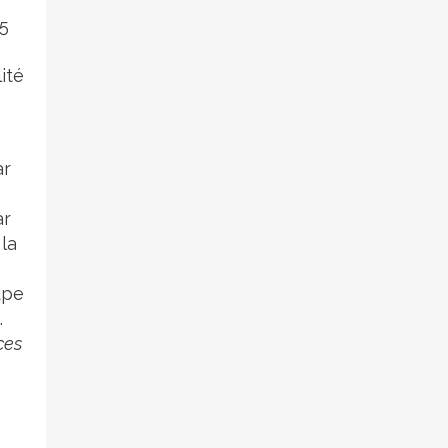
65
ité
ar
ar
 la
upe
.
ces