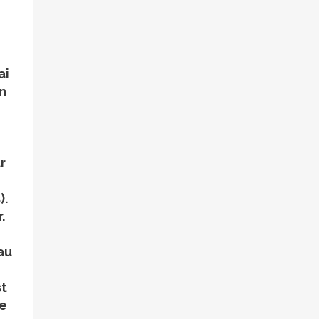
ai
on
r
).
.
au
st
ue