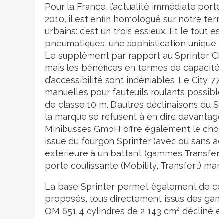
Pour la France, l’actualité immédiate porte
2010, il est enfin homologué sur notre terr
urbains: c’est un trois essieux. Et le tou
pneumatiques, une sophistication unique s
Le supplément par rapport au Sprinter Ci
mais les bénéfices en termes de capacité
d’accessibilité sont indéniables. Le City
manuelles pour fauteuils roulants possibl
de classe 10 m. D’autres déclinaisons du S
la marque se refusent à en dire davant
Minibusses GmbH offre également le choix
issue du fourgon Sprinter (avec ou sans 
extérieure à un battant (gammes Transfer 
porte coulissante (Mobility, Transfert) m
La base Sprinter permet également de c
proposés, tous directement issus des gam
2
OM 651 4 cylindres de 2 143 cm
décliné e