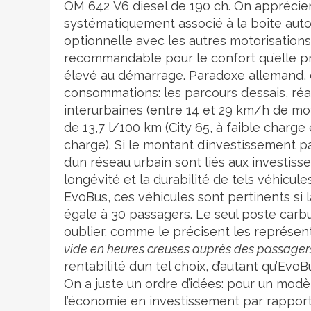
OM 642 V6 diesel de 190 ch. On appréciera
systématiquement associé à la boîte auto
optionnelle avec les autres motorisations (
recommandable pour le confort qu’elle p
élevé au démarrage. Paradoxe allemand, ce
consommations: les parcours d’essais, r
interurbaines (entre 14 et 29 km/h de m
de 13,7 l/100 km (City 65, à faible charge 
charge). Si le montant d’investissement 
d’un réseau urbain sont liés aux investiss
longévité et la durabilité de tels véhicu
EvoBus, ces véhicules sont pertinents si 
égale à 30 passagers. Le seul poste car
oublier, comme le précisent les représen
vide en heures creuses auprès des passagers
rentabilité d’un tel choix, d’autant qu’Ev
On a juste un ordre d’idées: pour un modè
l’économie en investissement par rapport 