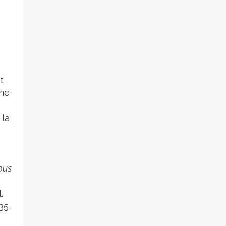
t
ine
 la
bus
.
35,