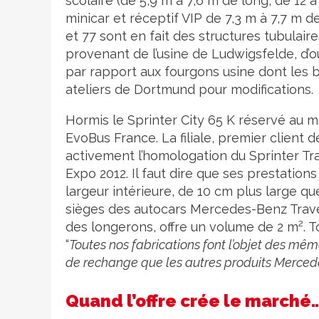
scolaire (de 5,9 m à 7,6 m de long, de 12 à
minicar et réceptif VIP de 7,3 m à 7,7 m de
et 77 sont en fait des structures tubulair
provenant de l’usine de Ludwigsfelde, d’où
par rapport aux fourgons usine dont les b
ateliers de Dortmund pour modifications.
Hormis le Sprinter City 65 K réservé au m
EvoBus France. La filiale, premier clie
activement l’homologation du Sprinter Tra
Expo 2012. Il faut dire que ses prestations
largeur intérieure, de 10 cm plus large que
sièges des autocars Mercedes-Benz Trave
2
des longerons, offre un volume de 2 m
. 
“
Toutes nos fabrications font l’objet des m
de rechange que les autres produits Merce
Quand l’offre crée le marché