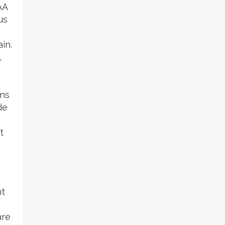
AA
us
in.
,
ins
de
t
nt
are