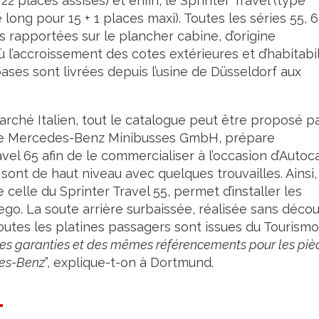
 22 places assises) et enfin, le Sprinter Travel (type
 long pour 15 + 1 places maxi). Toutes les séries 55, 
es rapportées sur le plancher cabine, d’origine
 l’accroissement des cotes extérieures et d’habitabil
ases sont livrées depuis l’usine de Düsseldorf aux
arché Italien, tout le catalogue peut être proposé p
nt de Mercedes-Benz Minibusses GmbH, prépare
vel 65 afin de le commercialiser à l’occasion d’Autoc
 sont de haut niveau avec quelques trouvailles. Ainsi,
 celle du Sprinter Travel 55, permet d’installer les
go. La soute arrière surbaissée, réalisée sans déco
Toutes les platines passagers sont issues du Tourismo
êmes garanties et des mêmes référencements pour les piè
des-Benz
”, explique-t-on à Dortmund.
…