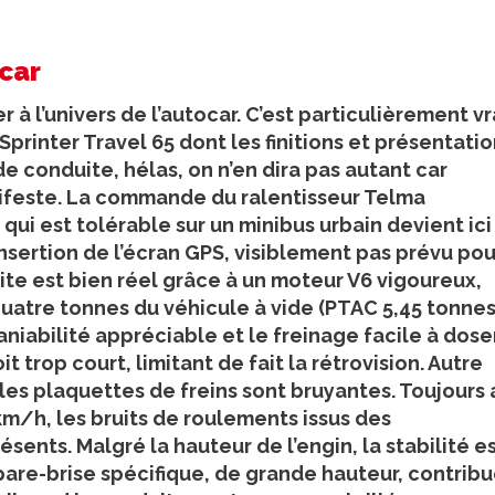
ocar
 à l’univers de l’autocar. C’est particulièrement vr
printer Travel 65 dont les finitions et présentati
de conduite, hélas, on n’en dira pas autant car
manifeste. La commande du ralentisseur Telma
 qui est tolérable sur un minibus urbain devient ici
’insertion de l’écran GPS, visiblement pas prévu pou
te est bien réel grâce à un moteur V6 vigoureux,
quatre tonnes du véhicule à vide (PTAC 5,45 tonnes
aniabilité appréciable et le freinage facile à doser
t trop court, limitant de fait la rétrovision. Autre
les plaquettes de freins sont bruyantes. Toujours 
km/h, les bruits de roulements issus des
nts. Malgré la hauteur de l’engin, la stabilité e
 pare-brise spécifique, de grande hauteur, contrib