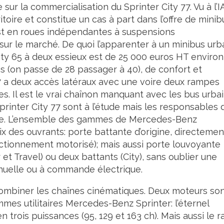
 sur la commercialisation du Sprinter City 77. Vu à l’I
itoire et constitue un cas à part dans l’offre de minib
t est en roues indépendantes à suspensions
ur le marché. De quoi l’apparenter à un minibus urba
ty 65 à deux essieux est de 25 000 euros HT environ
s (on passe de 28 passager à 40), de confort et
 77 a deux accès latéraux avec une voire deux rampes
es. Il est le vrai chaînon manquant avec les bus urba
printer City 77 sont à l’étude mais les responsables 
age. L’ensemble des gammes de Mercedes-Benz
 des ouvrants: porte battante d’origine, directemen
actionnement motorisé); mais aussi porte louvoyante
et Travel) ou deux battants (City), sans oublier une
anuelle ou à commande électrique.
ombiner les chaînes cinématiques. Deux moteurs so
mes utilitaires Mercedes-Benz Sprinter: l’éternel
n trois puissances (95, 129 et 163 ch). Mais aussi le r