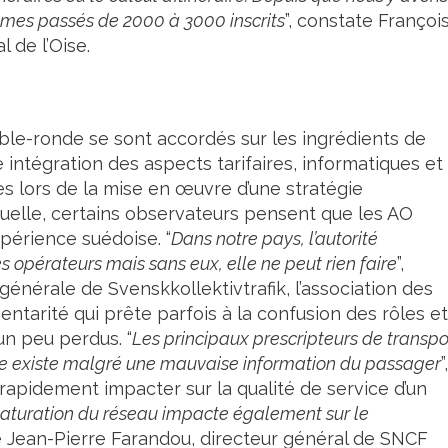
mmes passés de 2000 à 3000 inscrits
”, constate Françoi
 de l’Oise.
table-ronde se sont accordés sur les ingrédients de
intégration des aspects tarifaires, informatiques et
es lors de la mise en œuvre d’une stratégie
tuelle, certains observateurs pensent que les AO
expérience suédoise. “
Dans notre pays, l’autorité
 opérateurs mais sans eux, elle ne peut rien faire
”,
énérale de Svenskkollektivtrafik, l’association des
tarité qui prête parfois à la confusion des rôles et
n peu perdus. “
Les principaux prescripteurs de transpo
fre existe malgré une mauvaise information du passager
”,
rapidement impacter sur la qualité de service d’un
saturation du réseau impacte également sur le
le Jean-Pierre Farandou, directeur général de SNCF