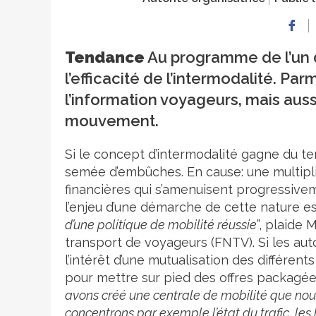
Tendance
Au programme de l’un d
l’efficacité de l’intermodalité. Pa
l’information voyageurs, mais auss
mouvement.
Si le concept d’intermodalité gagne du te
semée d’embûches. En cause: une multipli
financières qui s’amenuisent progressive
l’enjeu d’une démarche de cette nature est
d’une politique de mobilité réussie
”, plaide 
transport de voyageurs (FNTV). Si les aut
l’intérêt d’une mutualisation des différen
pour mettre sur pied des offres packagées,
avons créé une centrale de mobilité que nou
concentrons par exemple l’état du trafic, les 