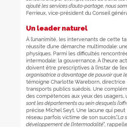
ajouté les services d’auto-partage, nous so
Ferrieux, vice-président du Conseil général
Un leader naturel
À l’unanimité, les intervenants de cette 
réussite d’une démarche multimodale: une 
physiques. Parmi les difficultés rencontré
intermodale: la gouvernance. À l’heure ac
doivent être prescriptives à l’instar de l’
organisatrice a davantage de pouvoir que les
témoigne Charlotte Wareborn, directrice g
transports publics suédois. Une complémen
des compétences aux yeux des usagers, u
sont les départements au sein desquels l’of
précise Michel Seyt. Une lacune qui peut 
réseau parfois victime de son succès.“
La 
développement de l’intermodalité
”, rappel