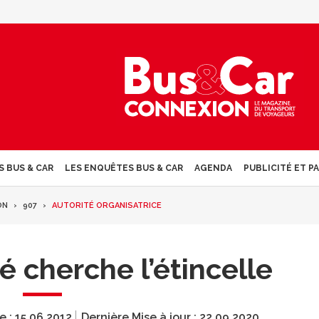
S BUS & CAR
LES ENQUÊTES BUS & CAR
AGENDA
PUBLICITÉ ET P
ON
907
AUTORITÉ ORGANISATRICE
é cherche l’étincelle
e :
15.06.2012
Dernière Mise à jour :
22.09.2020