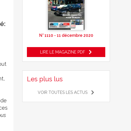
é:
N° 1110 - 11 décembre 2020
u
LIRE LE MAGAZINE PDF
out
Les plus lus
t,
VOIR TOUTES LES ACTUS
 de
uces
us