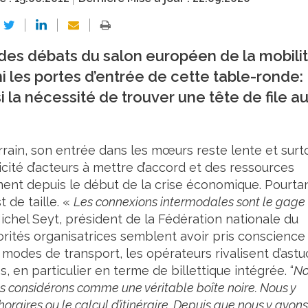
es débats du salon européen de la mobilit
rmi les portes d’entrée de cette table-ronde:
i la nécessité de trouver une tête de file a
rrain, son entrée dans les mœurs reste lente et surt
cité d’acteurs à mettre d’accord et des ressources
ment depuis le début de la crise économique. Pourtan
 de taille. «
Les connexions intermodales sont le gage
Michel Seyt, président de la Fédération nationale du
orités organisatrices semblent avoir pris conscience
ts modes de transport, les opérateurs rivalisent d’ast
 en particulier en terme de billettique intégrée. “
No
s considérons comme une véritable boîte noire. Nous y
horaires ou le calcul d’itinéraire. Depuis que nous y avons