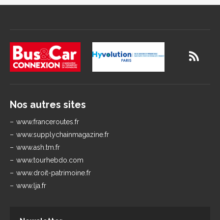
Nos autres sites
www.franceroutes.fr
www.supplychainmagazine.fr
www.ash.tm.fr
www.tourhebdo.com
www.droit-patrimoine.fr
www.lja.fr