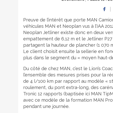
Preuve de l’intérêt que porte MAN Camions 
véhicules MAN et Neoplan vus à l’IAA 201
Neoplan Jetliner existe donc en deux vers
empattement de 6,12 m et le Jetliner P27
partagent la hauteur de plancher (1 070 mm
Le client choisit ensuite la sellerie en fo
plus dans le segment du « moyen haut-
Du côté de chez MAN, c’est le Lion’s Coach
l’ensemble des mesures prises pour la r
de 4 l/100 km par rapport au modèle « s
roulement, du pont extra-long, des caréna
Tronic 12 rapports (baptisée ici MAN TipMa
avec ce modèle de la formation MAN Profi
pendant une journée.