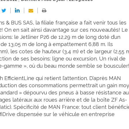
& BUS SAS, la filiale française a fait venir tous les
2! On en sait ainsi davantage sur ces nouveautés! Le
ions: le Jetliner P26 de 12,29 m de long doté d’un
 de 13,05 m de long à empattement 6,88 m. Ils
), les cotes de hauteur (3,4 m) et de largeur (2,55 m
nction de ses besoins: ligne ou excursion. Un rival de
de-gamme », où du beau monde semble se bousculer
 EfficientLine qui retient l’attention. D’après MAN
éduction des consommations permettrait un gain mo
tandard » dépourvu des pneus à basse résistance au
ges latéraux aux roues arrière et de la boîte ZF As-
tic). Spécificité de MAN France: tout client bénéfici
Drive dispensée sur le véhicule en entreprise