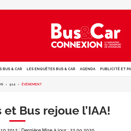
S BUS & CAR
LES ENQUÊTES BUS & CAR
AGENDA
PUBLICITÉ ET P
ON
914
ÉVÉNEMENT
t Bus rejoue l’IAA!
.10.2012
Dernière Mise à jour :
22.09.2020