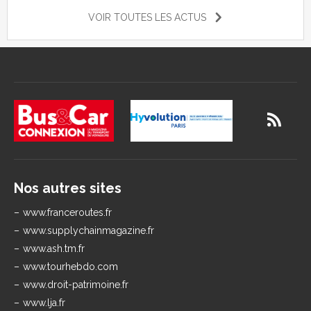
VOIR TOUTES LES ACTUS
Nos autres sites
www.franceroutes.fr
www.supplychainmagazine.fr
www.ash.tm.fr
www.tourhebdo.com
www.droit-patrimoine.fr
www.lja.fr