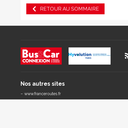
RETOUR AU SOMMAIRE
Nos autres sites
www.franceroutes.fr
www.ash.tm.fr
www.droit-patrimoine.fr