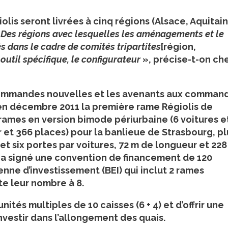
olis seront livrées à cinq régions (Alsace, Aquitain
«
Des régions avec lesquelles les aménagements et le
s dans le cadre de comités tripartites
[région,
 outil spécifique, le configurateur
», précise-t-on ch
commandes nouvelles et les avenants aux comman
 en décembre 2011 la première rame Régiolis de
ames en version bimode périurbaine (6 voitures e
r et 366 places) pour la banlieue de Strasbourg, pl
et six portes par voitures, 72 m de longueur et 228
n a signé une convention de financement de 120
nne d’investissement (BEI) qui inclut 2 rames
te leur nombre à 8.
tés multiples de 10 caisses (6 + 4) et d’offrir une
nvestir dans l’allongement des quais.