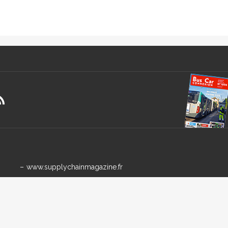
www.supplychainmagazine.fr
www.tourhebdo.com
www.lja.fr
Qui Sommes-nous ?
Mentions légales
CGV
CGU
Contac