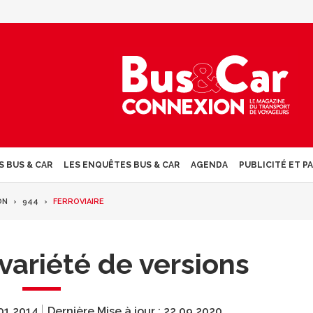
S BUS & CAR
LES ENQUÊTES BUS & CAR
AGENDA
PUBLICITÉ ET P
ON
944
FERROVIAIRE
ariété de versions
01.2014
Dernière Mise à jour :
22.09.2020