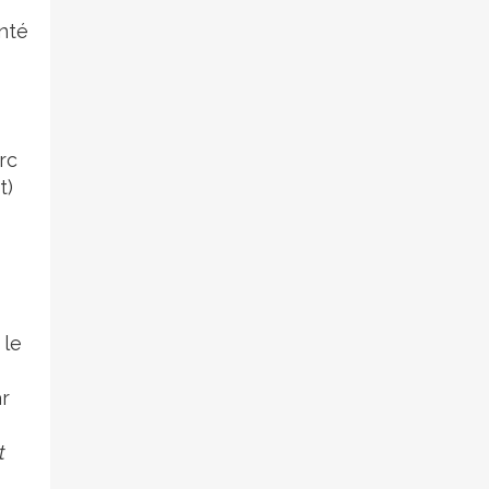
onté
rc
t)
 le
ar
t