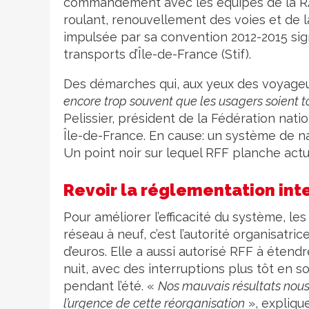
commandement avec les équipes de la RAT
roulant, renouvellement des voies et de la 
impulsée par sa convention 2012-2015 sign
transports d’Île-de-France (Stif).
Des démarches qui, aux yeux des voyageur
encore trop souvent que les usagers soient t
Pelissier, président de la Fédération nati
Île-de-France. En cause: un système de na
Un point noir sur lequel RFF planche act
Revoir la réglementation int
Pour améliorer l’efficacité du système, les
réseau à neuf, c’est l’autorité organisatri
d’euros. Elle a aussi autorisé RFF à étend
nuit, avec des interruptions plus tôt en s
pendant l’été. «
Nos mauvais résultats nous
l’urgence de cette réorganisation
», expliqu