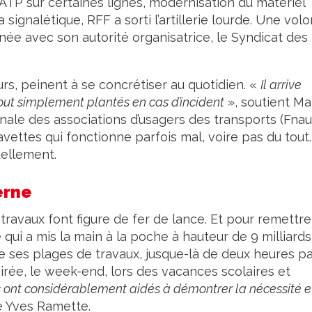
P sur certaines lignes, modernisation du matériel
signalétique, RFF a sorti l’artillerie lourde. Une vol
ée avec son autorité organisatrice, le Syndicat des
s, peinent à se concrétiser au quotidien. «
Il arrive
out simplement plantés en cas d’incident
», soutient Ma
onale des associations d’usagers des transports (Fnau
vettes qui fonctionne parfois mal, voire pas du tout.
uellement.
erne
 travaux font figure de fer de lance. Et pour remettre
ce qui a mis la main à la poche à hauteur de 9 milliards
re ses plages de travaux, jusque-là de deux heures p
oirée, le week-end, lors des vacances scolaires et
 ont considérablement aidés à démontrer la nécessité e
e Yves Ramette.