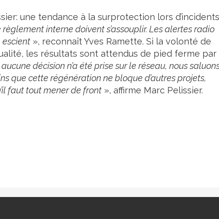
ier: une tendance à la surprotection lors d’incidents
 règlement interne doivent s’assouplir. Les alertes radio
n escient
», reconnaît Yves Ramette. Si la volonté de
alité, les résultats sont attendus de pied ferme par 
cune décision n’a été prise sur le réseau, nous saluon
ins que cette régénération ne bloque d’autres projets,
il faut tout mener de front
», affirme Marc Pelissier.