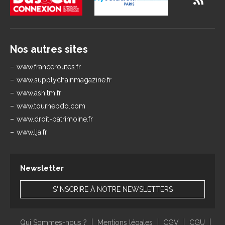
Nos autres sites
www.franceroutes.fr
www.supplychainmagazine.fr
www.ash.tm.fr
www.tourhebdo.com
www.droit-patrimoine.fr
www.lja.fr
Newsletter
S'INSCRIRE À NOTRE NEWSLETTERS
Qui Sommes-nous ?
Mentions légales
CGV
CGU