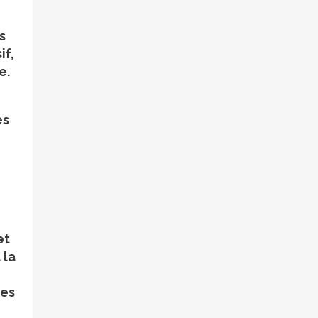
s
if,
e.
es
et
 la
les