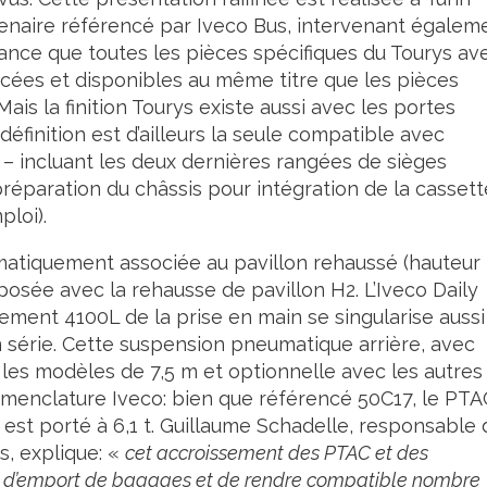
tenaire référencé par Iveco Bus, intervenant égalem
vance que toutes les pièces spécifiques du Tourys av
cées et disponibles au même titre que les pièces
ais la finition Tourys existe aussi avec les portes
définition est d’ailleurs la seule compatible avec
 – incluant les deux dernières rangées de sièges
 préparation du châssis pour intégration de la cassett
loi).
ématiquement associée au pavillon rehaussé (hauteur
posée avec la rehausse de pavillon H2. L’Iveco Daily
ment 4100L de la prise en main se singularise aussi
 série. Cette suspension pneumatique arrière, avec
 les modèles de 7,5 m et optionnelle avec les autres
 nomenclature Iveco: bien que référencé 50C17, le PTA
 est porté à 6,1 t. Guillaume Schadelle, responsable
, explique: «
cet accroissement des PTAC et des
 d’emport de bagages et de rendre compatible nombre