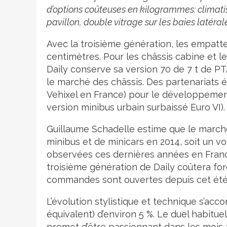
d’options coûteuses en kilogrammes: climati
pavillon, double vitrage sur les baies latéra
Avec la troisième génération, les empatt
centimètres. Pour les châssis cabine et le
Daily conserve sa version 70 de 7 t de PT
le marché des châssis. Des partenariats 
Vehixel en France) pour le développemen
version minibus urbain surbaissé Euro VI).
Guillaume Schadelle estime que le marché 
minibus et de minicars en 2014, soit un 
observées ces dernières années en Franc
troisième génération de Daily coûtera fo
commandes sont ouvertes depuis cet été
L’évolution stylistique et technique s’ac
équivalent) d’environ 5 %. Le duel habit
promet d’être passionnant dans les mois à