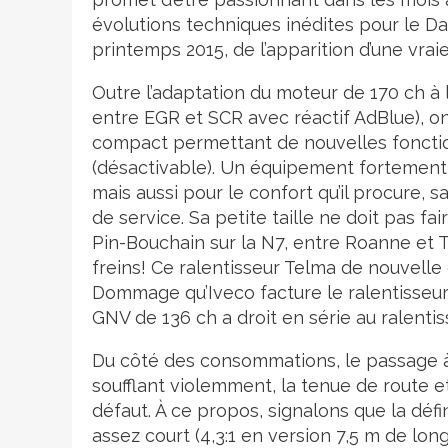
évolutions techniques inédites pour le Dai
printemps 2015, de l’apparition d’une vra
Outre l’adaptation du moteur de 170 ch à 
entre EGR et SCR avec réactif AdBlue), on
compact permettant de nouvelles fonctio
(désactivable). Un équipement fortemen
mais aussi pour le confort qu’il procure, 
de service. Sa petite taille ne doit pas fai
Pin-Bouchain sur la N7, entre Roanne et T
freins! Ce ralentisseur Telma de nouvelle 
Dommage qu’Iveco facture le ralentisseur T
GNV de 136 ch a droit en série au ralenti
Du côté des consommations, le passage à E
soufflant violemment, la tenue de route e
défaut. À ce propos, signalons que la déf
assez court (4,3:1 en version 7,5 m de lon