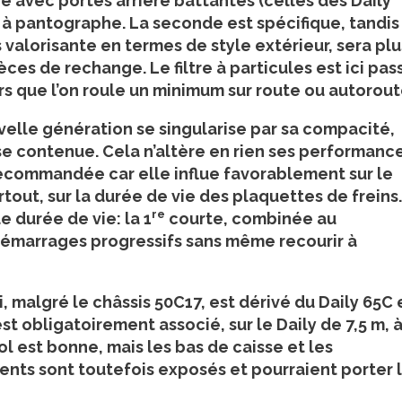
e avec portes arrière battantes (celles des Daily
 à pantographe. La seconde est spécifique, tandis
 valorisante en termes de style extérieur, sera plu
ces de rechange. Le filtre à particules est ici pass
s que l’on roule un minimum sur route ou autorout
velle génération se singularise par sa compacité,
se contenue. Cela n’altère en rien ses performanc
recommandée car elle influe favorablement sur le
rtout, sur la durée de vie des plaquettes de freins.
re
e durée de vie: la 1
courte, combinée au
démarrages progressifs sans même recourir à
i, malgré le châssis 50C17, est dérivé du Daily 65C 
est obligatoirement associé, sur le Daily de 7,5 m, à
 est bonne, mais les bas de caisse et les
nents sont toutefois exposés et pourraient porter 