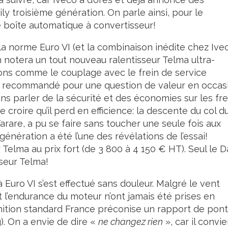
ly troisième génération. On parle ainsi, pour le
ie boîte automatique à convertisseur!
la norme Euro VI (et la combinaison inédite chez Ive
 notera un tout nouveau ralentisseur Telma ultra-
ns comme le couplage avec le frein de service
t recommandé pour une question de valeur en occas
sans parler de la sécurité et des économies sur les fre
re croire qu’il perd en efficience: la descente du col d
arare, a pu se faire sans toucher une seule fois aux
génération a été l’une des révélations de l’essai!
elma au prix fort (de 3 800 à 4 150 € HT). Seul le D
sseur Telma!
uro VI s’est effectué sans douleur. Malgré le vent
t l’endurance du moteur n’ont jamais été prises en
inition standard France préconise un rapport de pont
g). On a envie de dire «
ne changez rien
», car il convie