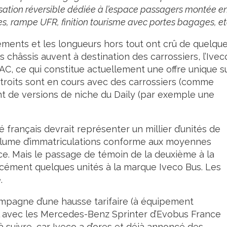
sation réversible dédiée à l’espace passagers montée e
les, rampe UFR, finition tourisme avec portes bagages, et
ements et les longueurs hors tout ont crû de quelqu
s châssis auvent à destination des carrossiers, l’Ivec
AC, ce qui constitue actuellement une offre unique s
étroits sont en cours avec des carrossiers (comme
t de versions de niche du Daily (par exemple une
français devrait représenter un millier d’unités de
volume d’immatriculations conforme aux moyennes
e. Mais le passage de témoin de la deuxième à la
rcément quelques unités à la marque Iveco Bus. Les
.
compagne d’une hausse tarifaire (à équipement
uel avec les Mercedes-Benz Sprinter d’Evobus France
 suivre, car Iveco a d’ores et déjà annoncé des