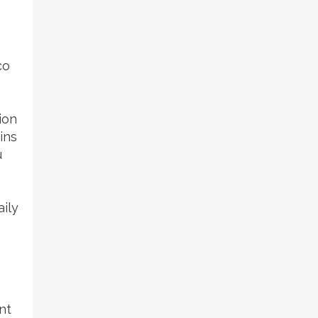
co
ion
ins
u
aily
nt