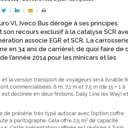
ro VI, Iveco Bus déroge à ses principes
 son recours exclusif à la catalyse SCR av
énération associe EGR et SCR. La carrosseri
me en 34 ans de carrière), de quoi faire de 
 l’année 2014 pour les minicars et les
4 et la version transport de voyageurs sera livrable fi
nt commercialisées: 6 m, 7,1 m et 7,5 m (de 15 + 1 à
 est déclinée en deux finitions, Daily Line (ex Way) e
e de présérie très typé autocar avec l’option coffre
3
ute à pantographe. Cela offre 2,5 m
de capacité
vus. Cette présentation raffinée est réalisée à Turin