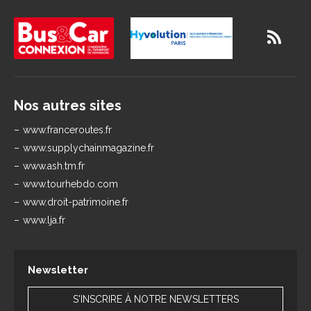
Nos autres sites
www.franceroutes.fr
www.supplychainmagazine.fr
www.ash.tm.fr
www.tourhebdo.com
www.droit-patrimoine.fr
www.lja.fr
Newsletter
S'INSCRIRE À NOTRE NEWSLETTERS