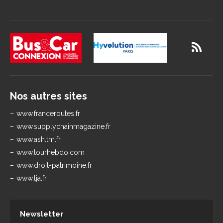
Nos autres sites
www.franceroutes.fr
www.supplychainmagazine.fr
www.ash.tm.fr
www.tourhebdo.com
www.droit-patrimoine.fr
www.lja.fr
Newsletter