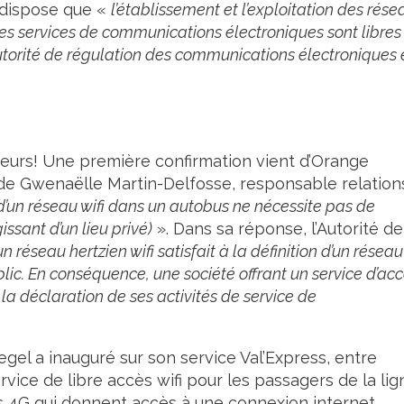
e dispose que «
l’établissement et l’exploitation des rése
 des services de communications électroniques sont libres
utorité de régulation des communications électroniques 
teurs! Une première confirmation vient d’Orange
e de Gwenaëlle Martin-Delfosse, responsable relation
n d’un réseau wifi dans un autobus ne nécessite pas de
ssant d’un lieu privé)
». Dans sa réponse, l’Autorité de
un réseau hertzien wifi satisfait à la définition d’un résea
ic. En conséquence, une société offrant un service d’ac
 la déclaration de ses activités de service de
gel a inauguré sur son service Val’Express, entre
vice de libre accès wifi pour les passagers de la lig
s 4G qui donnent accès à une connexion internet