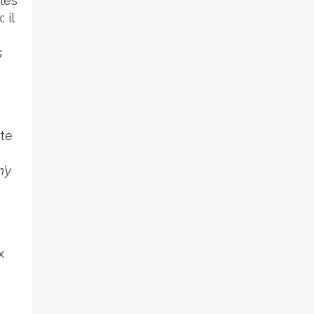
 les
 il
s
ste
n’y
x
?