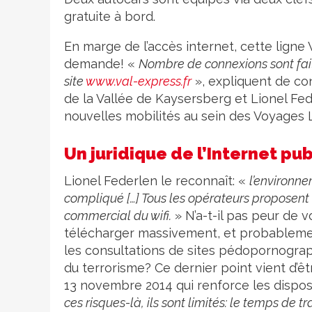
gratuite à bord.
En marge de l’accès internet, cette ligne Va
demande! «
Nombre de connexions sont faite
site
www.val-express.fr
», expliquent de c
de la Vallée de Kaysersberg et Lionel Fed
nouvelles mobilités au sein des Voyages 
Un juridique de l’Internet pu
Lionel Federlen le reconnaît: «
l’environne
compliqué […] Tous les opérateurs proposent d
commercial du wifi.
» N’a-t-il pas peur de v
télécharger massivement, et probablement
les consultations de sites pédopornographi
du terrorisme? Ce dernier point vient d’êt
13 novembre 2014 qui renforce les disposit
ces risques-là, ils sont limités: le temps de t