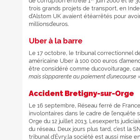
de corruption entrele 1
juin 2000 et le 
trois grands projets de transport, en Inde
d’Alstom UK avaient étéarrêtés pour avoir
millionsd’euros.
Uber à la barre
Le 17 octobre, le tribunal correctionnel d
américaine Uber à 100 000 euros d’amend
être considéré comme ducovoiturage, car 
mais s’apparente au paiement d’unecourse
»
Accident Bretigny-sur-Orge
Le 16 septembre, Réseau ferré de France
involontaires dans le cadre de l’enquête 
Orge du 12 juillet 2013. Lesexperts judicia
du réseau. Deux jours plus tard, c’est la S
tribunal d’Évry,la société est aussi mise