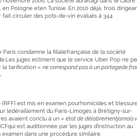
30 novembre 2006. La société auraitagi dans le cadre
, en Pologne eten Tunisie. En 2010 déjà, trois dirigea
 fait circuler des pots-de-vin évalués à 344
e Paris condamne la filialefrançaise de la société
e.Les juges estiment que le service Uber Pop ne pe
la tarification «
ne correspond pas à un partagede frai
.
 (RFF) est mis en examen pourhomicides et blessur
sur ledéraillement du Paris-Limoges à Brétigny-sur-
ires avaient conclu à un «
état de délabrementjamais 
NCFqui est auditionnée par les juges d’instruction au
 en examen dans une procédure similaire.