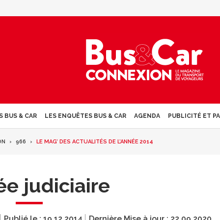
S BUS & CAR
LES ENQUÊTES BUS & CAR
AGENDA
PUBLICITÉ ET P
ON
966
LE MAG’ DES ACTUALITÉS DE L’ANNÉE 2014
ée judiciaire
Publié le :
19.12.2014
Dernière Mise à jour :
22.09.2020