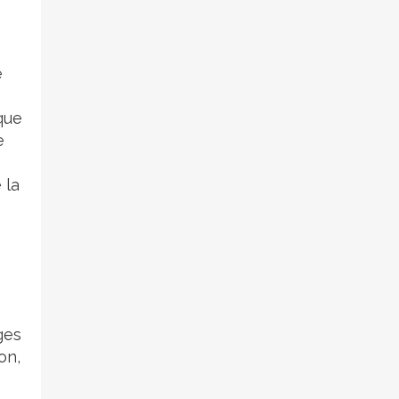
e
 que
e
 la
ges
on,