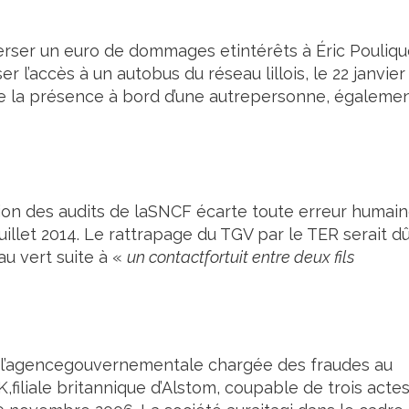
erser un euro de dommages etintérêts à Éric Pouliqu
ser l’accès à un autobus du réseau lillois, le 22 janvier
 de la présence à bord d’une autrepersonne, égaleme
ection des audits de laSNCF écarte toute erreur humai
uillet 2014. Le rattrapage du TGV par le TER serait d
au vert suite à «
un contactfortuit entre deux fils
FO), l’agencegouvernementale chargée des fraudes au
iliale britannique d’Alstom, coupable de trois acte