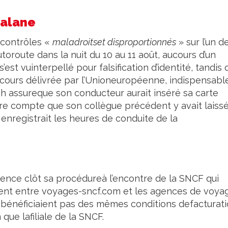
talane
 contrôles «
maladroitset disproportionnés
» sur l’un d
toroute dans la nuit du 10 au 11 août, aucours d’un
est vuinterpellé pour falsification d’identité, tandis
parcours délivrée par l’Unioneuropéenne, indispensabl
ch assureque son conducteur aurait inséré sa carte
re compte que son collègue précédent y avait laissé
enregistrait les heures de conduite de la
rrence clôt sa procédureà l’encontre de la SNCF qui
ement entre voyages-sncf.com et les agences de voya
 bénéficiaient pas des mêmes conditions defacturati
que lafiliale de la SNCF.