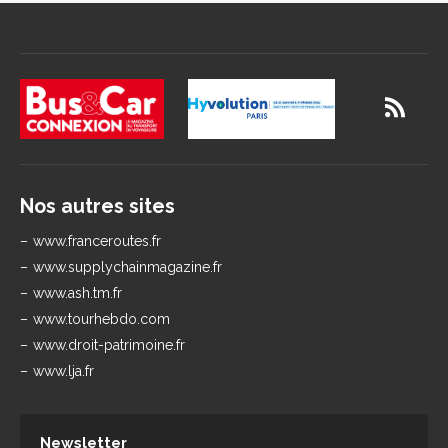
Nos autres sites
www.franceroutes.fr
www.supplychainmagazine.fr
www.ash.tm.fr
www.tourhebdo.com
www.droit-patrimoine.fr
www.lja.fr
Newsletter