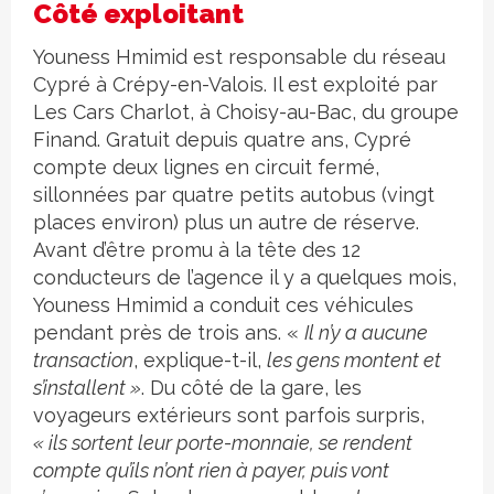
Côté exploitant
Youness Hmimid est responsable du réseau
Cypré à Crépy-en-Valois. Il est exploité par
Les Cars Charlot, à Choisy-au-Bac, du groupe
Finand. Gratuit depuis quatre ans, Cypré
compte deux lignes en circuit fermé,
sillonnées par quatre petits autobus (vingt
places environ) plus un autre de réserve.
Avant d’être promu à la tête des 12
conducteurs de l’agence il y a quelques mois,
Youness Hmimid a conduit ces véhicules
pendant près de trois ans. «
Il n’y a aucune
transaction
, explique-t-il,
les gens montent et
s’installent »
. Du côté de la gare, les
voyageurs extérieurs sont parfois surpris,
« ils sortent leur porte-monnaie, se rendent
compte qu’ils n’ont rien à payer, puis vont