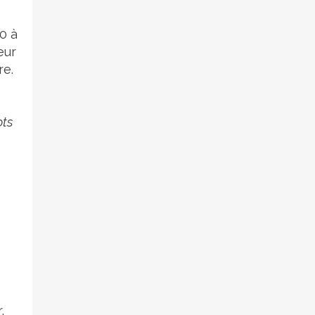
0 à
eur
re.
ots
,