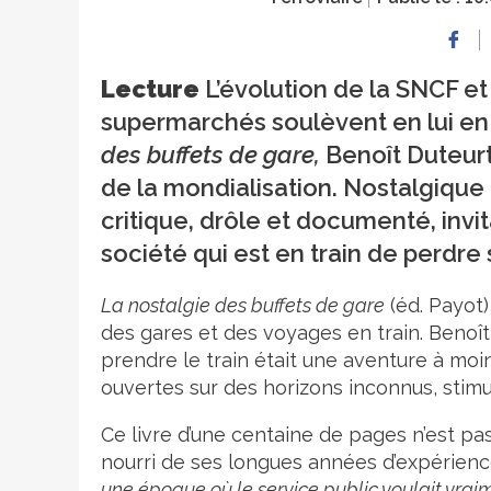
Lecture
L’évolution de la SNCF e
supermarchés soulèvent en lui en
des buffets de gare,
Benoît Duteurt
de la mondialisation. Nostalgique d
critique, drôle et documenté, invi
société qui est en train de perdre
La nostalgie des buffets de gare
(éd. Payot)
des gares et des voyages en train. Benoî
prendre le train était une aventure à moi
ouvertes sur des horizons inconnus, stimul
Ce livre d’une centaine de pages n’est pas
nourri de ses longues années d’expérienc
une époque où le service public voulait vraim