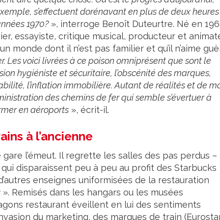
 exemple, s’effectuent dorénavant en plus de deux heures
s années 1970?
», interroge Benoît Duteurtre. Né en 196
er, essayiste, critique musical, producteur et animat
n monde dont il n’est pas familier et qu’il n’aime guè
. Les voici livrées à ce poison omniprésent que sont le
ion hygiéniste et sécuritaire, l’obscénité des marques,
bilité, l’inflation immobilière. Autant de réalités et de m
ministration des chemins de fer qui semble s’évertuer à
ormer en aéroports
», écrit-il.
ains à l’ancienne
 gare l’émeut. Il regrette les salles des pas perdus –
 qui disparaissent peu à peu au profit des Starbucks
 d’autres enseignes uniformisées de la restauration
s
». Remisés dans les hangars ou les musées
wagons restaurant éveillent en lui des sentiments
’invasion du marketing, des marques de train (Eurostar