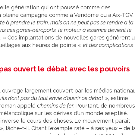
uvelle génération qui ont poussé comme des
 en pleine campagne comme à Vendôme ou à Aix-TGV.
ite à prendre le train, mais on ne peut pas se rendre à la
Dans ces gares-aéroports, le moteur à essence devient le
.
» Ces implantations de nouvelles gares génèrent 
teillages aux heures de pointe «
et des complications
a pas ouvert le débat avec les pouvoirs
t ouvrage largement couvert par les médias nationau
u’ils n’ont pas du tout envie d’ouvrir ce débat
», estime
n roman appelé
Chemins de fer.
Pourtant, de nombreu
élancolique sur les dérives d’un monde aseptisé.
re inverse le cours des choses. Le mouvement paraît
», lâche-t-il. Citant l’exemple raté – à ses yeux – de l
2