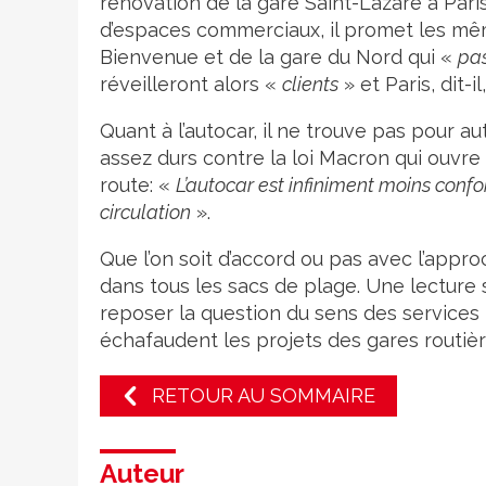
rénovation de la gare Saint-Lazare à Pari
d’espaces commerciaux, il promet les mê
Bienvenue et de la gare du Nord qui «
pas
réveilleront alors «
clients
» et Paris, dit-il
Quant à l’autocar, il ne trouve pas pour a
assez durs contre la loi Macron qui ouvre 
route: «
L’autocar est infiniment moins confor
circulation
».
Que l’on soit d’accord ou pas avec l’appro
dans tous les sacs de plage. Une lecture s
reposer la question du sens des services p
échafaudent les projets des gares routière
RETOUR AU SOMMAIRE
Auteur