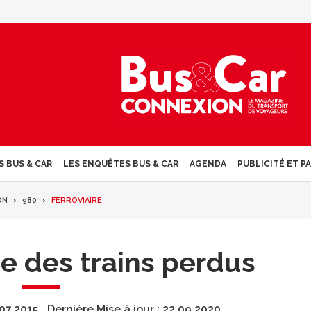
S BUS & CAR
LES ENQUÊTES BUS & CAR
AGENDA
PUBLICITÉ ET P
ON
980
FERROVIAIRE
he des trains perdus
07.2015
Dernière Mise à jour :
22.09.2020