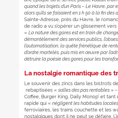
quand les trajets d’un Paris – Le Havre, par
alors qu’ils se faisaient en 1 h 50 à la fin de
Sainte-Adresse, près du Havre, le romanci
de radio a vu s’opérer un glissement vers u
«
La nature des gares est en train de changer
démantèlement des services publics, l’obsess
l’automatisation, la quête frénétique de renta
d’ordre martelés, puis mis en œuvre par l’ad
détruire la poésie des gares pour les transf
La nostalgie romantique des tr
Le souvenir des zincs dans les bistrots de
rebaptisées «
salles des pas rentables
» –
Coffee, Burger King, Daily Monop’ et tant
rapide qui «
négligent les habitudes locale
ferroviaires, les trains couchette et les 
nostalgiques dont il ne peut se défaire. L