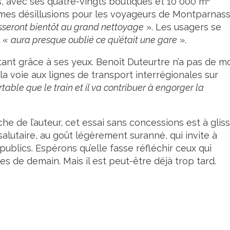
s, avec ses quatre-vingts boutiques et 10 000 m
mes désillusions pour les voyageurs de Montparnas
seront bientôt au grand nettoyage
». Les usagers se
, «
aura presque oublié ce qu’était une gare
».
utant grâce à ses yeux. Benoît Duteurtre n’a pas de m
la voie aux lignes de transport interrégionales sur
table que le train et il va contribuer à engorger la
che de l’auteur, cet essai sans concessions est à glis
alutaire, au goût légèrement suranné, qui invite à
ublics. Espérons qu’elle fasse réfléchir ceux qui
s de demain. Mais il est peut-être déjà trop tard.