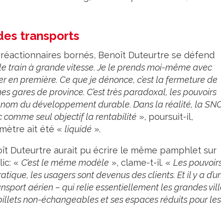
des transports
 réactionnaires bornés, Benoît Duteurtre se défend
 le train à grande vitesse. Je le prends moi-même avec
ger en première. Ce que je dénonce, c’est la fermeture de
es gares de province. C’est très paradoxal, les pouvoirs
u nom du développement durable. Dans la réalité, la SN
 comme seul objectif la rentabilité
», poursuit-il,
omètre ait été «
liquidé
».
oît Duteurtre aurait pu écrire le même pamphlet sur
lic: «
C’est le même modèle
», clame-t-il. «
Les pouvoir
atique, les usagers sont devenus des clients. Et il y a d’u
ansport aérien – qui relie essentiellement les grandes vill
 billets non-échangeables et ses espaces réduits pour les