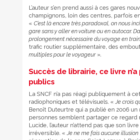
L’auteur s’en prend aussi à ces gares no
champignons, loin des centres, parfois
«
C’est là encore très paradoxal, on nous inc
gare sans y aller en voiture ou en autocar. 
prolongement nécessaire du voyage en train
trafic routier supplémentaire, des embou
multiples pour le voyageur
».
Succès de librairie, ce livre n’
publics
La SNCF n’a pas réagi publiquement à ce
radiophoniques et télévisuels. «
Je crois q
Benoît Duteurtre qui a publié en 2006 u
personnes semblent partager ce regard m
Lucide, l’auteur n’attend pas que son liv
irréversible. «
Je ne me fais aucune illusion