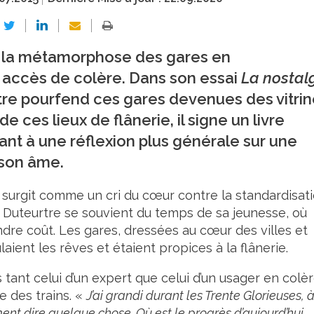
t la métamorphose des gares en
 accès de colère. Dans son essai
La nostal
re pourfend ces gares devenues des vitri
e ces lieux de flânerie, il signe un livre
tant à une réflexion plus générale sur une
 son âme.
 surgit comme un cri du cœur contre la standardisat
t Duteurtre se souvient du temps de sa jeunesse, où
ndre coût. Les gares, dressées au cœur des villes et
aient les rêves et étaient propices à la flânerie.
 tant celui d’un expert que celui d’un usager en colèr
e des trains. «
J’ai grandi durant les Trente Glorieuses, 
ent dire quelque chose. Où est le progrès d’aujourd’hui,