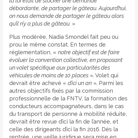
la loi était de stocker une demande
débordante, de partager le gâteau. Aujourd’hui,
on nous demande de partager le gâteau alors
qu’il n’y a plus de gâteau.
»
Plus modérée, Nadia Smondel fait peu ou
prou le même constat. En termes de
réglementation, «
notre objectif est de faire
évoluer la convention collective, en proposant
un volet spécifique aux particularités des
véhicules de moins de 10 places
». Volet qui
devrait être achevé «
d’ici un an
». Parmi les
autres objectifs fixés par la commission
professionnelle de la FNTV, la formation des
conducteurs accompagnateurs, dans le cas
du transport de personne à mobilité réduite,
devrait être revue d’ici la fin de l’année, et
celle des dirigeants d’ici la fin 2016. Dès la
rentrée, une veille juridique sera mise en