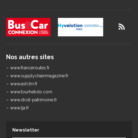
Nos autres sites
www.franceroutes.fr
www.supplychainmagazine.fr
www.ash.tm.fr
www.tourhebdo.com
www.droit-patrimoine.fr
www.lja.fr
Newsletter