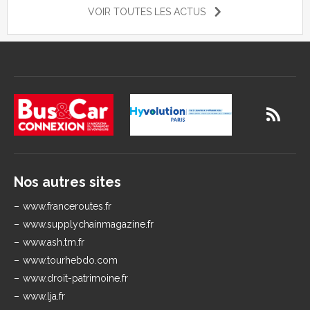
VOIR TOUTES LES ACTUS
Nos autres sites
www.franceroutes.fr
www.supplychainmagazine.fr
www.ash.tm.fr
www.tourhebdo.com
www.droit-patrimoine.fr
www.lja.fr