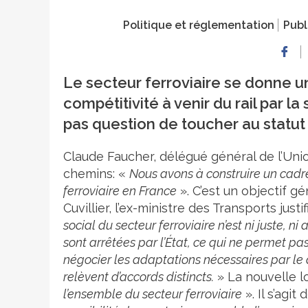
Politique et réglementation
Publ
Le secteur ferroviaire se donne un
compétitivité à venir du rail par l
pas question de toucher au statut
Claude Faucher, délégué général de l’Unio
chemins: «
Nous avons à construire un cadr
ferroviaire en France
». C’est un objectif gé
Cuvillier, l’ex-ministre des Transports justif
social du secteur ferroviaire n’est ni juste, n
sont arrêtées par l’État, ce qui ne permet p
négocier les adaptations nécessaires par le d
relèvent d’accords distincts.
» La nouvelle lo
l’ensemble du secteur ferroviaire
». Il s’agit