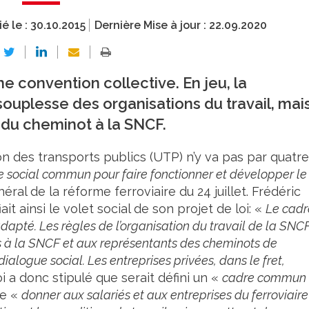
ié le :
30.10.2015
Dernière Mise à jour :
22.09.2020
e convention collective. En jeu, la
a souplesse des organisations du travail, mai
 du cheminot à la SNCF.
n des transports publics (UTP) n’y va pas par quatre
e social commun pour faire fonctionner et développer le
néral de la réforme ferroviaire du 24 juillet. Frédéric
iait ainsi le volet social de son projet de loi: «
Le cadr
i adapté. Les règles de l’organisation du travail de la SNC
as à la SNCF et aux représentants des cheminots de
ialogue social. Les entreprises privées, dans le fret,
i a donc stipulé que serait défini un «
cadre commun
 de «
donner aux salariés et aux entreprises du ferroviaire