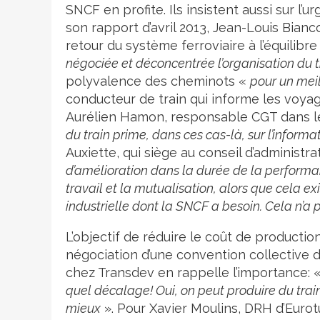
SNCF en profite. Ils insistent aussi sur 
son rapport d’avril 2013, Jean-Louis Bianco 
retour du système ferroviaire à l’équilibr
négociée et déconcentrée l’organisation du t
polyvalence des cheminots «
pour un meil
conducteur de train qui informe les voya
Aurélien Hamon, responsable CGT dans les
du train prime, dans ces cas-là, sur l’inform
Auxiette, qui siège au conseil d’administra
d’amélioration dans la durée de la performan
travail et la mutualisation, alors que cela exi
industrielle dont la SNCF a besoin. Cela n’a p
L’objectif de réduire le coût de productio
négociation d’une convention collective d
chez Transdev en rappelle l’importance: 
quel décalage! Oui, on peut produire du trai
mieux
». Pour Xavier Moulins, DRH d’Eurot