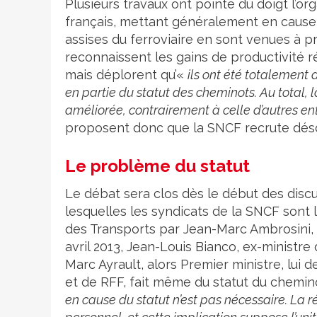
Plusieurs travaux ont pointé du doigt l’or
français, mettant généralement en cause 
assises du ferroviaire en sont venues à pr
reconnaissent les gains de productivité r
mais déplorent qu’«
ils ont été totalement
en partie du statut des cheminots. Au total, l
améliorée, contrairement à celle d’autres en
proposent donc que la SNCF recrute déso
Le problème du statut
Le débat sera clos dès le début des discus
lesquelles les syndicats de la SNCF sont
des Transports par Jean-Marc Ambrosini, 
avril 2013, Jean-Louis Bianco, ex-ministr
Marc Ayrault, alors Premier ministre, lu
et de RFF, fait même du statut du chemino
en cause du statut n’est pas nécessaire. La r