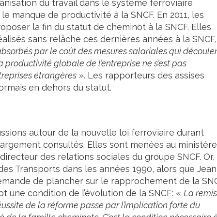
ganisation du travail dans le système ferroviaire
le manque de productivité à la SNCF. En 2011, les
oposer la fin du statut de cheminot à la SNCF. Elles
éalisés sans relâche ces dernières années à la SNCF,
 absorbés par le coût des mesures salariales qui découle
a productivité globale de l’entreprise ne s’est pas
treprises étrangères
». Les rapporteurs des assises
rmais en dehors du statut.
sions autour de la nouvelle loi ferroviaire durant
 largement consultés. Elles sont menées au ministère
directeur des relations sociales du groupe SNCF. Or,
e des Transports dans les années 1990, alors que Jean
i demande de plancher sur le rapprochement de la SN
t une condition de l’évolution de la SNCF: «
La remi
éussite de la réforme passe par l’implication forte du