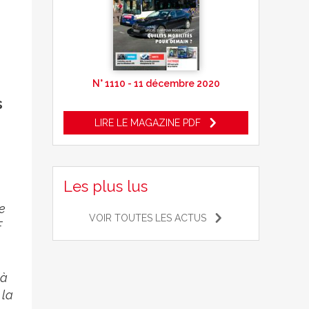
N° 1110 - 11 décembre 2020
s
LIRE LE MAGAZINE PDF
Les plus lus
e
VOIR TOUTES LES ACTUS
F
 à
 la