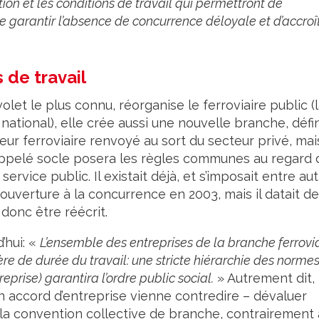
tion et les conditions de travail qui permettront de
e garantir l’absence de concurrence déloyale et d’accroî
 de travail
volet le plus connu, réorganise le ferroviaire public (
national), elle crée aussi une nouvelle branche, défi
teur ferroviaire renvoyé au sort du secteur privé, mai
 appelé socle posera les règles communes au regard 
ervice public. Il existait déjà, et s’imposait entre au
ouverture à la concurrence en 2003, mais il datait de
 donc être réécrit.
’hui: «
L’ensemble des entreprises de la branche ferrovi
 de durée du travail: une stricte hiérarchie des norme
prise) garantira l’ordre public social.
» Autrement dit,
un accord d’entreprise vienne contredire – dévaluer
r la convention collective de branche, contrairement 