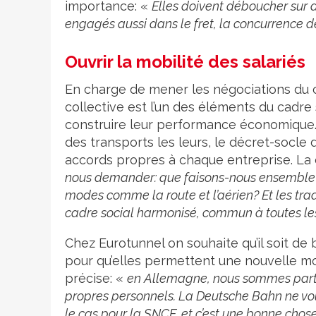
importance: «
Elles doivent déboucher sur 
engagés aussi dans le fret, la concurrence 
Ouvrir la mobilité des salariés
En charge de mener les négociations du c
collective est l’un des éléments du cadre 
construire leur performance économique. L
des transports les leurs, le décret-socle
accords propres à chaque entreprise. La
nous demander: que faisons-nous ensemble po
modes comme la route et l’aérien? Et les tr
cadre social harmonisé, commun à toutes les 
Chez Eurotunnel on souhaite qu’il soit de
pour qu’elles permettent une nouvelle mobil
précise: «
en Allemagne, nous sommes partis
propres personnels. La Deutsche Bahn ne voul
le cas pour la SNCF, et c’est une bonne chose. 