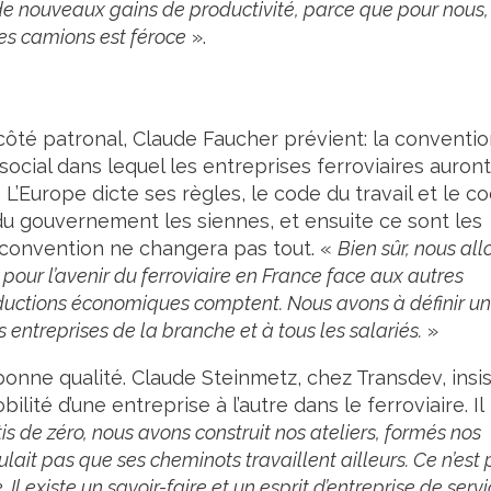
de nouveaux gains de productivité, parce que pour nous,
des camions est féroce
».
ôté patronal, Claude Faucher prévient: la conventi
social dans lequel les entreprises ferroviaires auront
’Europe dicte ses règles, le code du travail et le c
 du gouvernement les siennes, et ensuite ce sont les
 convention ne changera pas tout. «
Bien sûr, nous all
ur l’avenir du ferroviaire en France face aux autres
aductions économiques comptent. Nous avons à définir un
entreprises de la branche et à tous les salariés.
»
 bonne qualité. Claude Steinmetz, chez Transdev, insi
ité d’une entreprise à l’autre dans le ferroviaire. Il
 de zéro, nous avons construit nos ateliers, formés nos
ait pas que ses cheminots travaillent ailleurs. Ce n’est
Il existe un savoir-faire et un esprit d’entreprise de serv