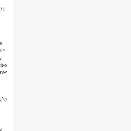
tre
la
nie
s
des
tres
aire
s
à