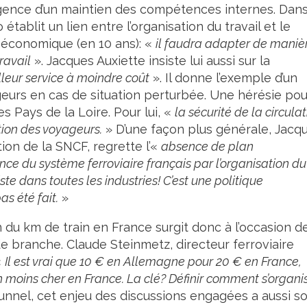
l’urgence d’un maintien des compétences internes. Dan
établit un lien entre l’organisation du travail et le
e économique (en 10 ans): «
il faudra adapter de maniè
ravail
». Jacques Auxiette insiste lui aussi sur la
leur service à moindre coût
». Il donne l’exemple d’un
geurs en cas de situation perturbée. Une hérésie pou
 Pays de la Loire. Pour lui, «
la sécurité de la circula
ation des voyageurs.
» D’une façon plus générale, Jacq
tion de la SNCF, regrette l’«
absence de plan
ce du système ferroviaire français par l’organisation du
ste dans toutes les industries! C’est une politique
as été fait.
»
n du km de train en France surgit donc à l’occasion de
e branche. Claude Steinmetz, directeur ferroviaire
«
Il est vrai que 10 € en Allemagne pour 20 € en France,
n moins cher en France. La clé? Définir comment s’organi
unnel, cet enjeu des discussions engagées a aussi s