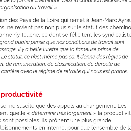
é de la famille cheminote. C’est la condition nécessaire à
organisation du travail
».
gion des Pays de la Loire qui remet à Jean-Marc Ayrau
ns, ne revient pas non plus sur le statut des chemino
onne n’y touche, ce dont se félicitent les syndicaliste
grand public pense que nos conditions de travail sont
passage, il y a belle lurette que la fameuse prime de
 Le statut, ce n’est même pas ça. Il donne des règles de
l, de rémunération, de classification, de déroulé de
 carrière avec le régime de retraite qui nous est propre.
 productivité
nverse, ne suscite que des appels au changement. Les
ent qu’elle «
détermine très largement
» la productivi
sont possibles. Ils prônent une plus grande
cloisonnements en interne, pour que l’ensemble de l