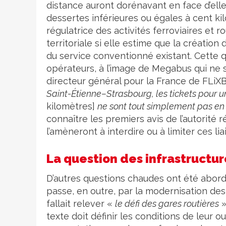
distance auront dorénavant en face d’elle
dessertes inférieures ou égales à cent kil
régulatrice des activités ferroviaires et r
territoriale si elle estime que la créatio
du service conventionné existant. Cette
opérateurs, à l’image de Megabus qui ne s’
directeur général pour la France de FLiX
Saint-Étienne–Strasbourg, les tickets pour u
kilomètres]
ne sont tout simplement pas en 
connaître les premiers avis de l’autorité ré
l’amèneront à interdire ou à limiter ces lia
La question des infrastructur
D’autres questions chaudes ont été abord
passe, en outre, par la modernisation de
fallait relever «
le défi des gares routières
»
texte doit définir les conditions de leur ou