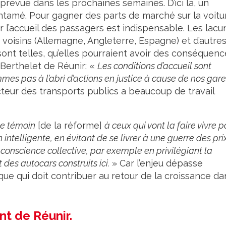
prévue dans les prochaines semaines. D’ici là, un
ntamé. Pour gagner des parts de marché sur la voitu
sur l’accueil des passagers est indispensable. Les lac
 voisins (Allemagne, Angleterre, Espagne) et d’autre
ont telles, qu’elles pourraient avoir des conséquenc
Berthelet de Réunir: «
Les conditions d’accueil sont
mes pas à l’abri d’actions en justice à cause de nos gar
teur des transports publics a beaucoup de travail
le témoin
[de la réforme]
à ceux qui vont la faire vivre p
 intelligente, en évitant de se livrer à une guerre des prix
conscience collective, par exemple en privilégiant la
 des autocars construits ici.
» Car l’enjeu dépasse
que qui doit contribuer au retour de la croissance da
nt de Réunir.