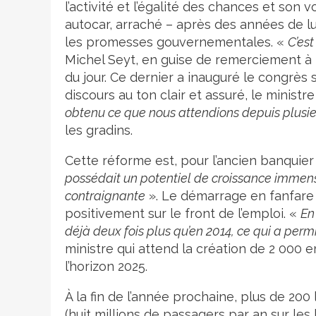
l’activité et l’égalité des chances et son v
autocar, arraché – après des années de lut
les promesses gouvernementales. «
C’est
Michel Seyt, en guise de remerciement à
du jour. Ce dernier a inauguré le congrès
discours au ton clair et assuré, le minist
obtenu ce que nous attendions depuis plusi
les gradins.
Cette réforme est, pour l’ancien banquier d
possédait un potentiel de croissance immens
contraignante
». Le démarrage en fanfare 
positivement sur le front de l’emploi. «
En
déjà deux fois plus qu’en 2014, ce qui a perm
ministre qui attend la création de 2 000 em
l’horizon 2025.
À la fin de l’année prochaine, plus de 20
(huit millions de passagers par an sur les 