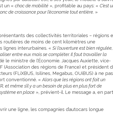
st un «
choc de mobilité
», profitable au pays: «
C’est 
donc de croissance pour l’économie tout entière.
»
présentants des collectivités territoriales – régions 
es routières de moins de cent kilomètres une
 lignes interurbaines. «
Si l’ouverture est bien régulée,
liser entre eux mais se compléter. Il faut travailler la
é le ministre de l’Économie. Jacques Auxiette, vice-
F (Association des régions de France) et président 
cteurs (FLiXBUS, Isilines, Megabus, OUiBUS) à ne pas
ort conventionné. «
Alors que les régions ont fait un
 et même s’il y a un besoin de plus en plus fort de
 système en place
», prévient-il. Le message a, en part
uvrir une ligne, les compagnies d’autocars longue