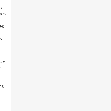
re
unes
s
es
es
our
.
ns