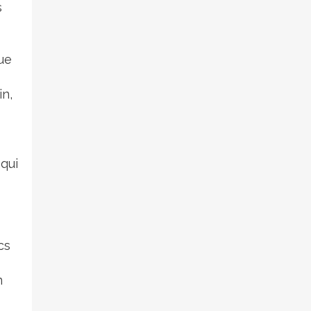
s
que
in,
 qui
cs
n