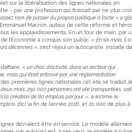
olet sur la libéralisation des lignes nationales en
te – par une profession qui finissait par ne plus cro
 assez rare de passer du propos politique à l’acte
» a gli
 Emmanuel Macron, auteur de cette réforme et héro
 sous les applaudissements. En un tour de main, par 
re de l’Économie a conquis son public. «
En six mois, il a
eurs décennies
», s’est réjoui un autocariste, installé d
’affaire, «
un choc d’activité, dans un secteur qui
e, mais qui était entravé par une réglementation
des premières lignes nationales cet été se traduit d
 deux mois, 250 000 personnes ont été transportées, soit
is la création de 80 emplois par jour
», a estimé le
plois d’ici la fin de l’année 2016, et 20 000 de plus à
0 lignes devraient être en service. Le modèle alleman
lignes par autocar) est, à ses yeux, le modèle à suivre