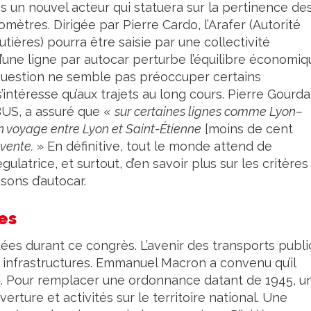
s un nouvel acteur qui statuera sur la pertinence de
omètres. Dirigée par Pierre Cardo, l’Arafer (Autorité
outières) pourra être saisie par une collectivité
n d’une ligne par autocar perturbe l’équilibre économi
 question ne semble pas préoccuper certains
intéresse qu’aux trajets au long cours. Pierre Gourda
BUS, a assuré que «
sur certaines lignes comme Lyon–
n voyage entre Lyon et Saint-Étienne
[moins de cent
vente.
» En définitive, tout le monde attend de
gulatrice, et surtout, d’en savoir plus sur les critères
isons d’autocar.
es
ées durant ce congrès. L’avenir des transports publi
s infrastructures. Emmanuel Macron a convenu qu’il
. Pour remplacer une ordonnance datant de 1945, u
verture et activités sur le territoire national. Une