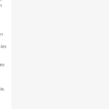
un
en
 les
des
ie,