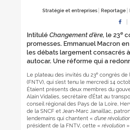
Stratégie et entreprises
Reportage
e
Intitulé
Changement d’ère,
le 23
co
promesses. Emmanuel Macron en pe
les débats largement consacrés à l
autocar. Une réforme qui a redonn
e
Le plateau des invités du 23
congrès de l
(FNTV), qui s’est tenu le mercredi 14 octobr
Étaient présents deux membres du gouve
Alain Vidalies, secrétaire d’État au tran
conseil régional des Pays de la Loire, H
de la SNCF et Jean-Marc Janaillac, patro
lendemains qui chantent «
d’une révolutio
président de la FNTV, cette «
révolution
» 