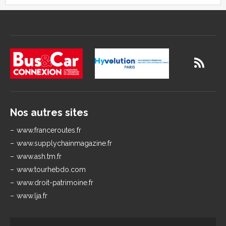
Nos autres sites
www.franceroutes.fr
www.supplychainmagazine.fr
www.ash.tm.fr
www.tourhebdo.com
www.droit-patrimoine.fr
www.lja.fr