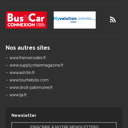
Nos autres sites
www.franceroutes.fr
www.supplychainmagazine.fr
www.ash.tm.fr
www.tourhebdo.com
www.droit-patrimoine.fr
www.lja.fr
Newsletter
S'INSCRIRE À NOTRE NEWSLETTERS