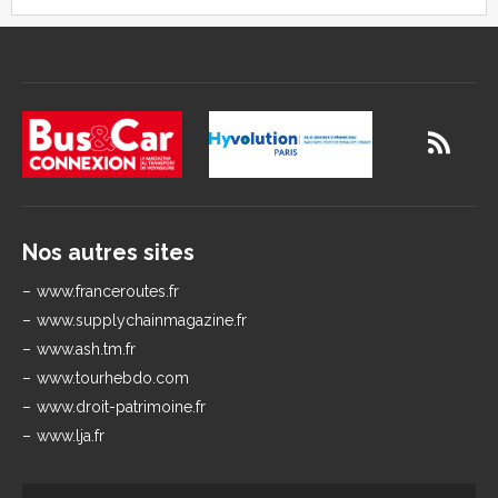
Nos autres sites
www.franceroutes.fr
www.supplychainmagazine.fr
www.ash.tm.fr
www.tourhebdo.com
www.droit-patrimoine.fr
www.lja.fr