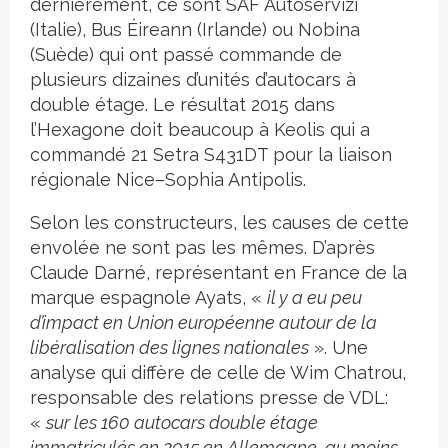
dernièrement, ce sont SAF Autoservizi
(Italie), Bus Éireann (Irlande) ou Nobina
(Suède) qui ont passé commande de
plusieurs dizaines d’unités d’autocars à
double étage. Le résultat 2015 dans
l’Hexagone doit beaucoup à Keolis qui a
commandé 21 Setra S431DT pour la liaison
régionale Nice–Sophia Antipolis.
Selon les constructeurs, les causes de cette
envolée ne sont pas les mêmes. D’après
Claude Darné, représentant en France de la
marque espagnole Ayats, «
il y a eu peu
d’impact en Union européenne autour de la
libéralisation des lignes nationales
». Une
analyse qui diffère de celle de Wim Chatrou,
responsable des relations presse de VDL:
«
sur les 160 autocars double étage
immatriculés en 2015 en Allemagne, au moins