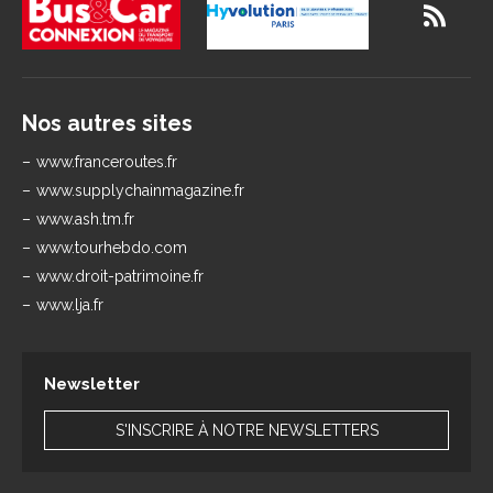
Nos autres sites
www.franceroutes.fr
www.supplychainmagazine.fr
www.ash.tm.fr
www.tourhebdo.com
www.droit-patrimoine.fr
www.lja.fr
Newsletter
S'INSCRIRE À NOTRE NEWSLETTERS