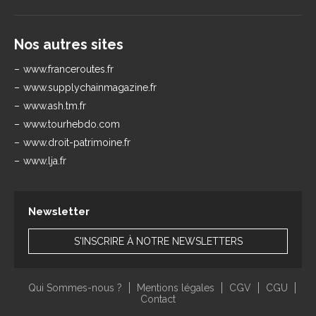
Nos autres sites
www.franceroutes.fr
www.supplychainmagazine.fr
www.ash.tm.fr
www.tourhebdo.com
www.droit-patrimoine.fr
www.lja.fr
Newsletter
S'INSCRIRE À NOTRE NEWSLETTERS
Qui Sommes-nous ?
Mentions légales
CGV
CGU
Contact