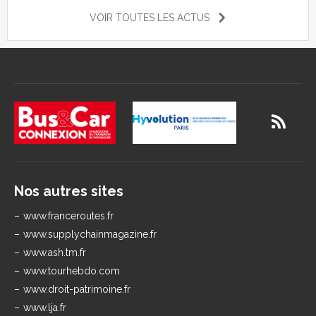
VOIR TOUTES LES ACTUS
Nos autres sites
www.franceroutes.fr
www.supplychainmagazine.fr
www.ash.tm.fr
www.tourhebdo.com
www.droit-patrimoine.fr
www.lja.fr