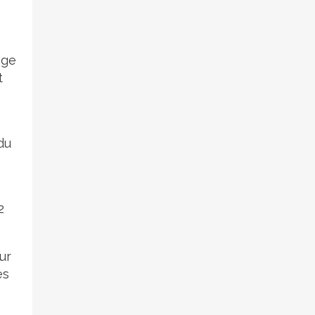
age
t
du
2
ur
es