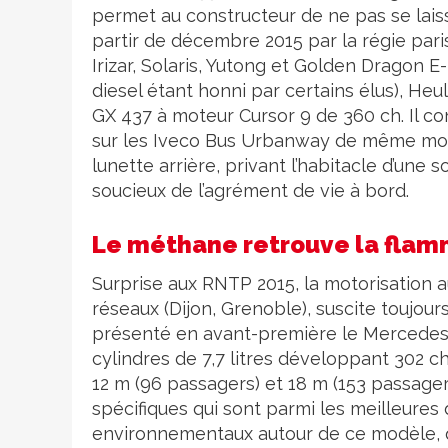
permet au constructeur de ne pas se laiss
partir de décembre 2015 par la régie paris
Irizar, Solaris, Yutong et Golden Dragon E
diesel étant honni par certains élus), He
GX 437 à moteur Cursor 9 de 360 ch. Il con
sur les Iveco Bus Urbanway de même mo
lunette arrière, privant l’habitacle d’une
soucieux de l’agrément de vie à bord.
Le méthane retrouve la fla
Surprise aux RNTP 2015, la motorisation 
réseaux (Dijon, Grenoble), suscite toujours
présenté en avant-première le Mercedes
cylindres de 7,7 litres développant 302 c
12 m (96 passagers) et 18 m (153 passager
spécifiques qui sont parmi les meilleure
environnementaux autour de ce modèle, qu