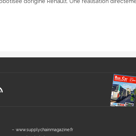
obotisée d’origine Renault. Une réalisation directem
www.supplychainmagazine.fr