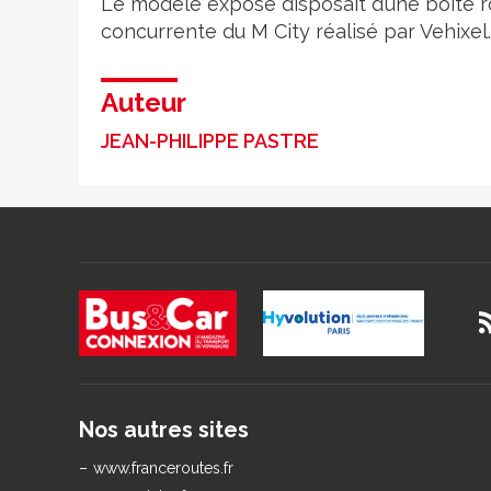
Le modèle exposé disposait d’une boîte r
concurrente du M City réalisé par Vehixel.
Auteur
JEAN-PHILIPPE PASTRE
Nos autres sites
www.franceroutes.fr