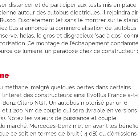
er distancer et de participer aux tests mis en place
ienne autour des autobus électriques. Il rejoindra ai
-Busco. Discrètement (et sans le montrer sur le stand
uliez Bus a annoncé la commercialisation de l’autobus
serve, hélas, le gros et disgracieux “sac à dos” conn
torisation. Ce montage de l’échappement condamne
 source de lumière, un paradoxe chez ce constructeur 
mme
au méthane, malgré quelques pertes dans certains
 l’intérêt des constructeurs: ainsi EvoBus France a-t-i
-Benz Citaro NGT. Un autobus motorisé par un 6
h et 1 200 Nm de couple qui sera livrable en versions
s). Notez les valeurs de puissance et couple
s du marché. Mercedes-Benz met en avant les bénéfi
e ce soit en termes de bruit (-4 dB) ou d’émissions