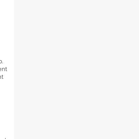
o.
ent
nt