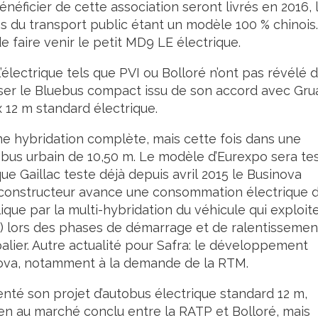
néficier de cette association seront livrés en 2016, 
 du transport public étant un modèle 100 % chinois.
 faire venir le petit MD9 LE électrique.
’électrique tels que PVI ou Bolloré n’ont pas révélé 
oser le Bluebus compact issu de son accord avec Gru
 12 m standard électrique.
une hybridation complète, mais cette fois dans une
bus urbain de 10,50 m. Le modèle d’Eurexpo sera te
ue Gaillac teste déjà depuis avril 2015 le Businova
 constructeur avance une consommation électrique 
lique par la multi-hybridation du véhicule qui exploite
r) lors des phases de démarrage et de ralentissemen
palier. Autre actualité pour Safra: le développement
nova, notamment à la demande de la RTM.
senté son projet d’autobus électrique standard 12 m,
ien au marché conclu entre la RATP et Bolloré, mais