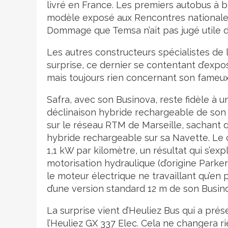
livré en France. Les premiers autobus à bé
modèle exposé aux Rencontres nationales
Dommage que Temsa n’ait pas jugé utile de
Les autres constructeurs spécialistes de l
surprise, ce dernier se contentant d’exp
mais toujours rien concernant son fameux
Safra, avec son Businova, reste fidèle à 
déclinaison hybride rechargeable de son 
sur le réseau RTM de Marseille, sachant q
hybride rechargeable sur sa Navette. Le
1,1 kW par kilomètre, un résultat qui s’exp
motorisation hydraulique (d’origine Parke
le moteur électrique ne travaillant qu’en 
d’une version standard 12 m de son Busi
La surprise vient d’Heuliez Bus qui a pré
l’Heuliez GX 337 Elec. Cela ne changera r