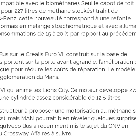
patible avec le biométhane). Seul le capot de toit
 pour 227 litres de méthane stockés) trahit de
es-Benz, cette nouveauté correspond à une refonte
ésormais en mélange stœchiométrique et avec allum
onsommations de 15 à 20 % par rapport au précéden
s sur le Crealis Euro VI, construit sur la base de
portent sur la porte avant agrandie, l’amélioration 
çue pour réduire les coûts de réparation. Le modèle
’agglomération du Mans.
I qui anime les Lion’s City. Ce moteur développe 27
ne cylindrée assez considérable de 12,8 litres.
nstructeur à proposer une motorisation au méthane s
s), mais MAN pourrait bien révéler quelques surpris
 qu’Iveco Bus a récemment mis le sujet du GNV en
Crossway. Affaires à suivre.