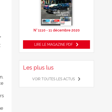
N° 1110 - 11 décembre 2020
r
z
LIRE LE MAGAZINE PDF
Les plus lus
m.
VOIR TOUTES LES ACTUS
ce
rs
ue