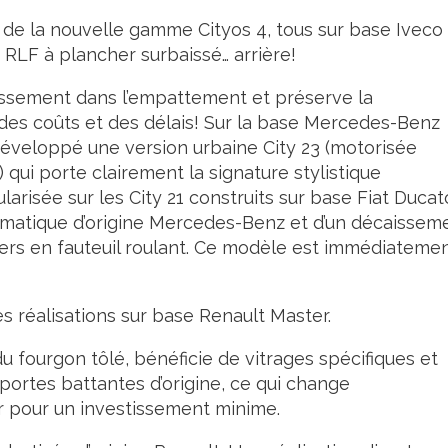
s de la nouvelle gamme Cityos 4, tous sur base Iveco
s RLF à plancher surbaissé… arrière!
issement dans l’empattement et préserve la
 des coûts et des délais! Sur la base Mercedes-Benz
 développé une version urbaine City 23 (motorisée
ui porte clairement la signature stylistique
larisée sur les City 21 construits sur base Fiat Ducat
utomatique d’origine Mercedes-Benz et d’un décaissem
gers en fauteuil roulant. Ce modèle est immédiateme
es réalisations sur base Renault Master.
u fourgon tôlé, bénéficie de vitrages spécifiques et
portes battantes d’origine, ce qui change
r pour un investissement minime.