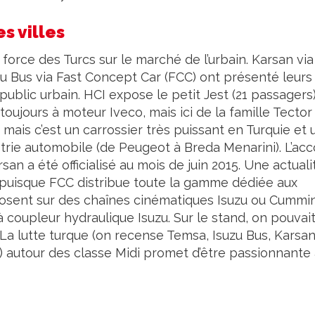
s villes
 force des Turcs sur le marché de l’urbain. Karsan via
zu Bus via Fast Concept Car (FCC) ont présenté leurs
ublic urbain. HCI expose le petit Jest (21 passagers)
toujours à moteur Iveco, mais ici de la famille Tector
mais c’est un carrossier très puissant en Turquie et 
strie automobile (de Peugeot à Breda Menarini). L’ac
an a été officialisé au mois de juin 2015. Une actuali
, puisque FCC distribue toute la gamme dédiée aux
posent sur des chaînes cinématiques Isuzu ou Cummi
 coupleur hydraulique Isuzu. Sur le stand, on pouvai
. La lutte turque (on recense Temsa, Isuzu Bus, Karsa
) autour des classe Midi promet d’être passionnante