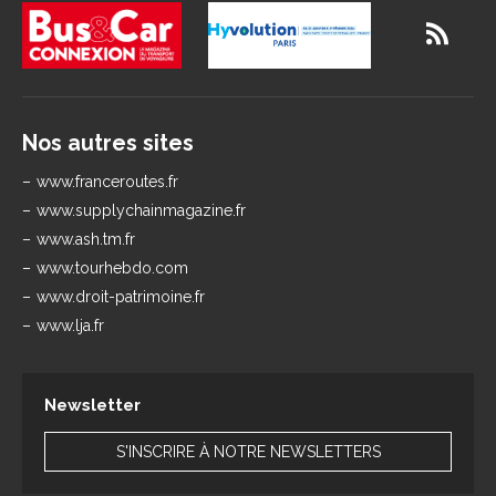
Nos autres sites
www.franceroutes.fr
www.supplychainmagazine.fr
www.ash.tm.fr
www.tourhebdo.com
www.droit-patrimoine.fr
www.lja.fr
Newsletter
S'INSCRIRE À NOTRE NEWSLETTERS